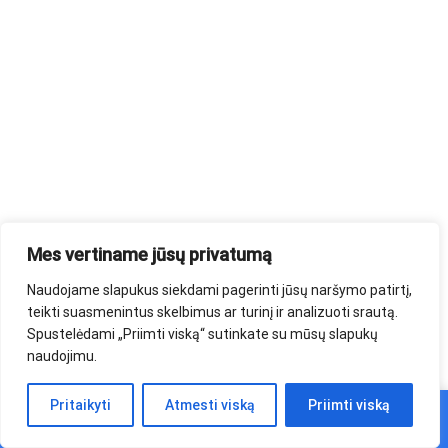
Mes vertiname jūsų privatumą
Naudojame slapukus siekdami pagerinti jūsų naršymo patirtį,
teikti suasmenintus skelbimus ar turinį ir analizuoti srautą.
Spustelėdami „Priimti viską“ sutinkate su mūsų slapukų
naudojimu.
0
Pritaikyti
Atmesti viską
Priimti viską
Pagrindinis
Parduotuvė
Krepšelis
Paskyra