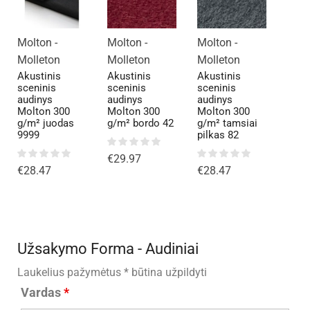
Molton -
Molton -
Molton -
Molleton
Molleton
Molleton
Akustinis
Akustinis
Akustinis
sceninis
sceninis
sceninis
audinys
audinys
audinys
Molton 300
Molton 300
Molton 300
g/m² juodas
g/m² bordo 42
g/m² tamsiai
9999
pilkas 82
€
29.97
€
28.47
€
28.47
Užsakymo Forma - Audiniai
Laukelius pažymėtus * būtina užpildyti
Vardas
*