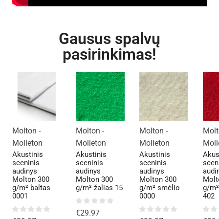
Gausus spalvų
pasirinkimas!
Molton -
Molton -
Molton -
Molt
Molleton
Molleton
Molleton
Moll
Akustinis
Akustinis
Akustinis
Akus
sceninis
sceninis
sceninis
scen
audinys
audinys
audinys
audi
Molton 300
Molton 300
Molton 300
Molt
g/m² baltas
g/m² žalias 15
g/m² smėlio
g/m²
0001
0000
402
€
29.97