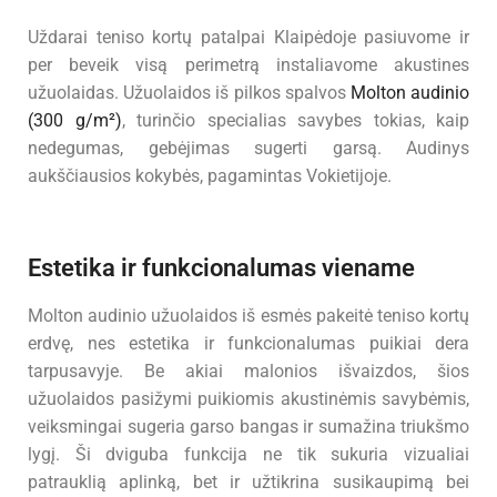
Uždarai teniso kortų patalpai Klaipėdoje pasiuvome ir
per beveik visą perimetrą instaliavome akustines
užuolaidas. Užuolaidos iš pilkos spalvos
Molton audinio
(300 g/m²)
, turinčio specialias savybes tokias, kaip
nedegumas, gebėjimas sugerti garsą. Audinys
aukščiausios kokybės, pagamintas Vokietijoje.
Estetika ir funkcionalumas viename
Molton audinio užuolaidos iš esmės pakeitė teniso kortų
erdvę, nes estetika ir funkcionalumas puikiai dera
tarpusavyje. Be akiai malonios išvaizdos, šios
užuolaidos pasižymi puikiomis akustinėmis savybėmis,
veiksmingai sugeria garso bangas ir sumažina triukšmo
lygį. Ši dviguba funkcija ne tik sukuria vizualiai
patrauklią aplinką, bet ir užtikrina susikaupimą bei