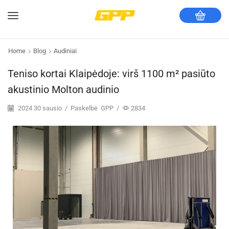
Home
Blog
Audiniai
Teniso kortai Klaipėdoje: virš 1100 m² pasiūto
akustinio Molton audinio
2024 30 sausio
/
Paskelbė
GPP
/
2834