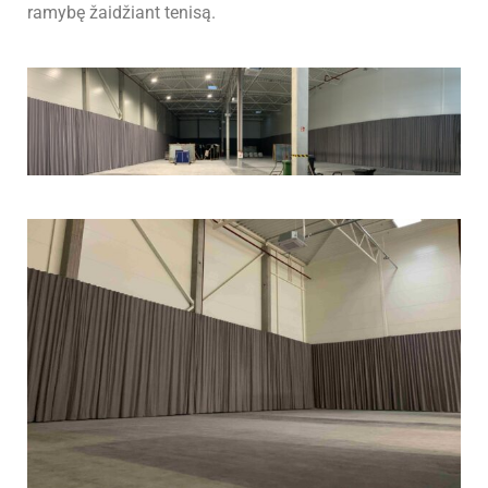
ramybę žaidžiant tenisą.