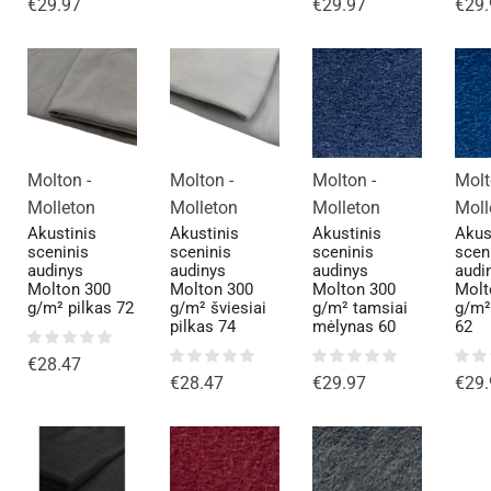
€
29.97
€
29.97
€
29.
Molton -
Molton -
Molton -
Molt
Molleton
Molleton
Molleton
Moll
Akustinis
Akustinis
Akustinis
Akus
sceninis
sceninis
sceninis
scen
audinys
audinys
audinys
audi
Molton 300
Molton 300
Molton 300
Molt
g/m² pilkas 72
g/m² šviesiai
g/m² tamsiai
g/m²
pilkas 74
mėlynas 60
62
€
28.47
€
28.47
€
29.97
€
29.