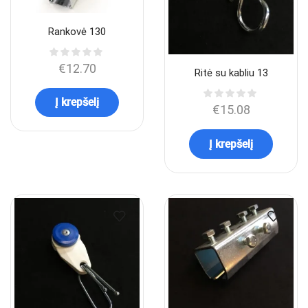
Rankovė 130
€
12.70
Ritė su kabliu 13
Į krepšelį
€
15.08
Į krepšelį