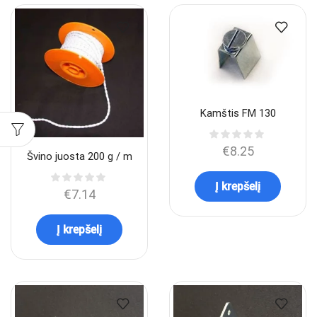
Kamštis FM 130
€
8.25
Švino juosta 200 g / m
Į krepšelį
€
7.14
Į krepšelį