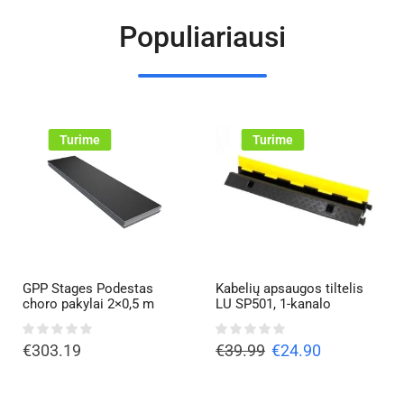
Populiariausi
Turime
Turime
GPP Stages Podestas
Kabelių apsaugos tiltelis
choro pakylai 2×0,5 m
LU SP501, 1-kanalo
€
303.19
€
39.99
€
24.90