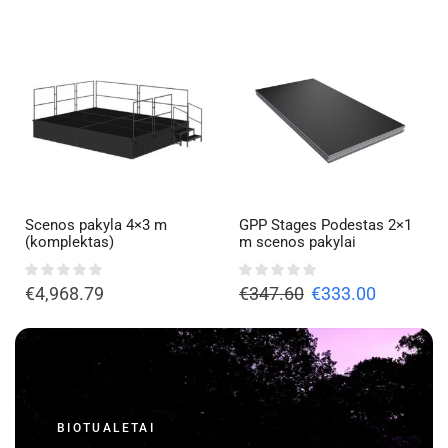
Scenos pakyla 4×3 m
GPP Stages Podestas 2×1
(komplektas)
m scenos pakylai
€
4,968.79
€
347.60
€
333.00
BIOTUALETAI