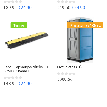
€
39.99
€
24.90
€
49.50
€
24.90
Turime
Pristatymas 1-2sav.
Kabelių apsaugos tiltelis LU
Biotualetas (IT)
SP503, 3-kanalų
€
999.26
€
43.99
€
24.90