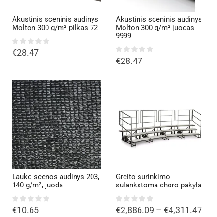
Akustinis sceninis audinys
Akustinis sceninis audinys
Molton 300 g/m² pilkas 72
Molton 300 g/m² juodas
9999
€
28.47
€
28.47
Lauko scenos audinys 203,
Greito surinkimo
140 g/m², juoda
sulankstoma choro pakyla
€
10.65
€
2,886.09
–
€
4,311.47