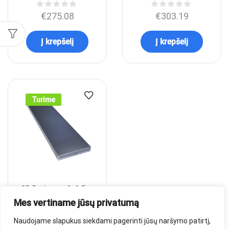
€
275.08
€
303.19
Į krepšelį
Į krepšelį
Turime
SP Podestas 2×0,5 m
Mes vertiname jūsų privatumą
€
306.13
Naudojame slapukus siekdami pagerinti jūsų naršymo patirtį,