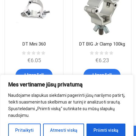
DT Mini 360
DT BIG Jr Clamp 100kg
€
6.05
€
6.23
Į krepšelį
Į krepšelį
Mes vertiname jūsų privatumą
Naudojame slapukus siekdami pagerinti jūsų naršymo patirtį,
teikti suasmenintus skelbimus ar turinį ir analizuoti srautą.
Spustelėdami „Priimti viską“ sutinkate su mūsų slapukų
…
1
2
9
naudojimu.
0
Pritaikyti
Atmesti viską
Priimti viską