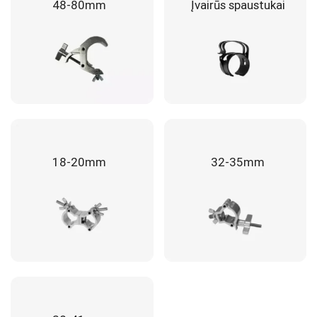
48-80mm
Įvairūs spaustukai
18-20mm
32-35mm