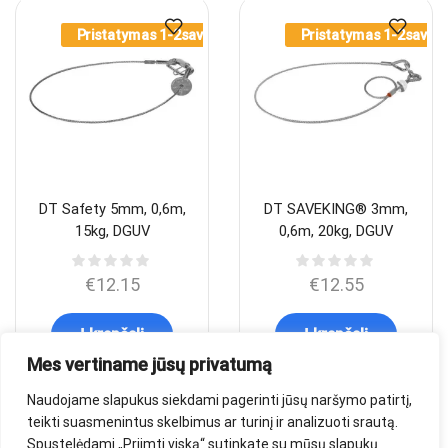
Pristatymas 1-2sav.
Pristatymas 1-2sav.
DT Safety 5mm, 0,6m,
DT SAVEKING® 3mm,
15kg, DGUV
0,6m, 20kg, DGUV
€
12.15
€
12.55
Į krepšelį
Į krepšelį
Mes vertiname jūsų privatumą
Naudojame slapukus siekdami pagerinti jūsų naršymo patirtį,
teikti suasmenintus skelbimus ar turinį ir analizuoti srautą.
Spustelėdami „Priimti viską“ sutinkate su mūsų slapukų