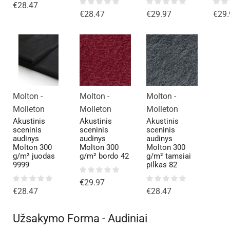
€
28.47
€
28.47
€
29.97
€
29.
Molton -
Molton -
Molton -
Molleton
Molleton
Molleton
Akustinis
Akustinis
Akustinis
sceninis
sceninis
sceninis
audinys
audinys
audinys
Molton 300
Molton 300
Molton 300
g/m² juodas
g/m² bordo 42
g/m² tamsiai
9999
pilkas 82
€
29.97
€
28.47
€
28.47
Užsakymo Forma - Audiniai