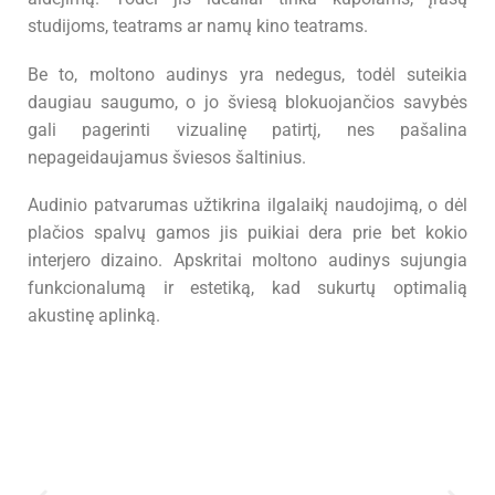
studijoms, teatrams ar namų kino teatrams.
Be to, moltono audinys yra nedegus, todėl suteikia
daugiau saugumo, o jo šviesą blokuojančios savybės
gali pagerinti vizualinę patirtį, nes pašalina
nepageidaujamus šviesos šaltinius.
Audinio patvarumas užtikrina ilgalaikį naudojimą, o dėl
plačios spalvų gamos jis puikiai dera prie bet kokio
interjero dizaino. Apskritai moltono audinys sujungia
funkcionalumą ir estetiką, kad sukurtų optimalią
akustinę aplinką.