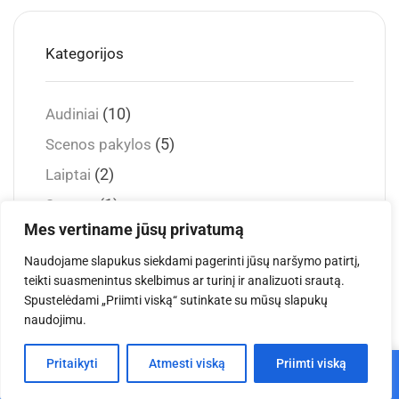
Kategorijos
(10)
Audiniai
(5)
Scenos pakylos
(2)
Laiptai
(1)
Scenos
Mes vertiname jūsų privatumą
(1)
Sceninis apšvietimas
Naudojame slapukus siekdami pagerinti jūsų naršymo patirtį,
(1)
Konstrukcijos
teikti suasmenintus skelbimus ar turinį ir analizuoti srautą.
(1)
Choro pakylos
Spustelėdami „Priimti viską“ sutinkate su mūsų slapukų
naudojimu.
0
Pritaikyti
Atmesti viską
Priimti viską
Pagrindinis
Parduotuvė
Krepšelis
Paskyra