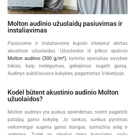
Molton audinio užuolaidų pasiuvimas ir
instaliavimas
Pasiuvome ir instaliavome kupolo interjerui skirtas
akustines užuolaidas. Užuolaidos iš pilkos spalvos
Molton audinio (300 g/m²)
, turinčio specialias savybes
tokias, kaip nedegumas, gebėjimas sugerti garsą.
Audinys aukščiausios kokybės, pagamintas Vokietijoje.
Kodėl būtent akustinio audinio Molton
užuolaidos?
Molton audinys yra puikus sprendimas, norint pagerinti
patalpų garso kokybę. Jo tankus, sunkus pynimas
veiksmingai sugeria garso bangas, sumažina aidą ir
aidėjimą. Todėl jis idealiai tinka kupolams, įrašų