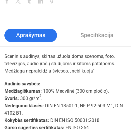
Aprašymas
Specifikacija
Sceninis audinys, skirtas užuolaidoms scenoms, foto,
televizijos, audio įrašų studijoms ir kitoms patalpoms.
Medžiaga nepraleidžia šviesos, „neblikuoja“.
Audinio savybės:
Medžiagiškumas:
100% Medvilnė (300 cm pločio).
2
Svoris:
300 gr/m
.
Nedegumo klasės:
DIN EN 13501-1, NF P 92-503 M1, DIN
4102 B1.
Kokybės sertifikatas:
DIN EN ISO 50001:2018.
Garso sugerties sertifikatas:
EN ISO 354.