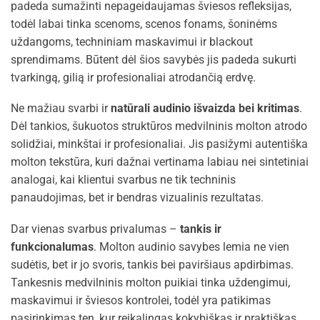
padeda sumažinti nepageidaujamas šviesos refleksijas,
todėl labai tinka scenoms, scenos fonams, šoninėms
uždangoms, techniniam maskavimui ir blackout
sprendimams. Būtent dėl šios savybės jis padeda sukurti
tvarkingą, gilią ir profesionaliai atrodančią erdvę.
Ne mažiau svarbi ir
natūrali audinio išvaizda bei kritimas
.
Dėl tankios, šukuotos struktūros medvilninis molton atrodo
solidžiai, minkštai ir profesionaliai. Jis pasižymi autentiška
molton tekstūra, kuri dažnai vertinama labiau nei sintetiniai
analogai, kai klientui svarbus ne tik techninis
panaudojimas, bet ir bendras vizualinis rezultatas.
Dar vienas svarbus privalumas –
tankis ir
funkcionalumas
. Molton audinio savybes lemia ne vien
sudėtis, bet ir jo svoris, tankis bei paviršiaus apdirbimas.
Tankesnis medvilninis molton puikiai tinka uždengimui,
maskavimui ir šviesos kontrolei, todėl yra patikimas
pasirinkimas ten, kur reikalingas kokybiškas ir praktiškas