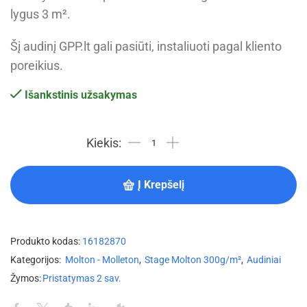
lygus 3 m².
Šį audinį GPP.lt gali pasiūti, instaliuoti pagal kliento
poreikius.
Išankstinis užsakymas
Į Krepšelį
Produkto kodas:
16182870
Kategorijos:
Molton - Molleton
,
Stage Molton 300g/m²
,
Audiniai
Žymos:
Pristatymas 2 sav.