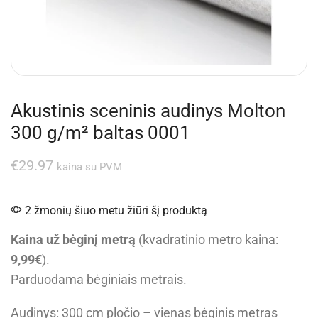
Akustinis sceninis audinys Molton
300 g/m² baltas 0001
€
29.97
kaina su PVM
2 žmonių šiuo metu žiūri šį produktą
Kaina už bėginį metrą
(kvadratinio metro kaina:
9,99€
).
Parduodama bėginiais metrais.
Audinys: 300 cm pločio – vienas bėginis metras