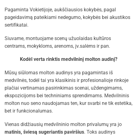
Pagaminta Vokietijoje, aukščiausios kokybės, pagal
pageidavimą pateikiami nedegumo, kokybės bei akustikos
sertifikatai.
Siuvame, montuojame scenų užuolaidas kultūros
centrams, mokykloms, arenoms, įv.salėms ir pan.
Kodėl verta rinktis medvilninį molton audinį?
Mūsų siūlomas molton audinys yra pagamintas iš
medvilnės, todėl tai yra klasikinis ir profesionalioje rinkoje
plačiai vertinamas pasirinkimas scenai, uždengimams,
ekspozicijoms bei techniniams sprendimams. Medvilninis
molton nuo seno naudojamas ten, kur svarbi ne tik estetika,
bet ir funkcionalumas.
Vienas didžiausių medvilninio molton privalumų yra jo
matinis, šviesą sugeriantis paviršius
. Toks audinys