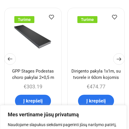
Turime
Turime
GPP Stages Podestas
Dirigento pakyla 1x1m, su
choro pakylai 2×0,5 m
tvorele ir 60cm kojomis
€
303.19
€
474.77
Į krepšelį
Į krepšelį
Mes vertiname jūsų privatumą
Naudojame slapukus siekdami pagerinti jūsų naršymo patirtį,