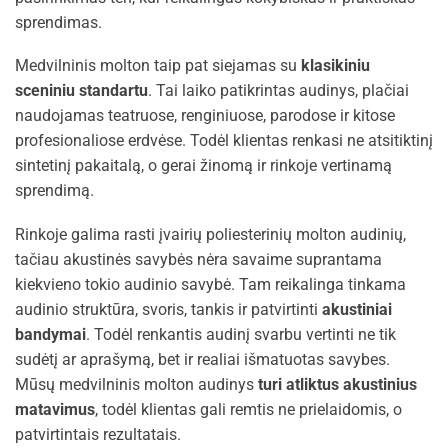
sprendimas.
Medvilninis molton taip pat siejamas su
klasikiniu
sceniniu standartu
. Tai laiko patikrintas audinys, plačiai
naudojamas teatruose, renginiuose, parodose ir kitose
profesionaliose erdvėse. Todėl klientas renkasi ne atsitiktinį
sintetinį pakaitalą, o gerai žinomą ir rinkoje vertinamą
sprendimą.
Rinkoje galima rasti įvairių poliesterinių molton audinių,
tačiau akustinės savybės nėra savaime suprantama
kiekvieno tokio audinio savybė. Tam reikalinga tinkama
audinio struktūra, svoris, tankis ir patvirtinti
akustiniai
bandymai
. Todėl renkantis audinį svarbu vertinti ne tik
sudėtį ar aprašymą, bet ir realiai išmatuotas savybes.
Mūsų medvilninis molton audinys
turi atliktus akustinius
matavimus
, todėl klientas gali remtis ne prielaidomis, o
patvirtintais rezultatais.