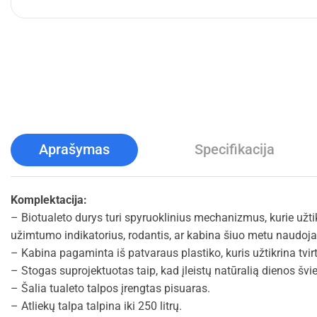
Aprašymas
Specifikacija
Komplektacija:
– Biotualeto durys turi spyruoklinius mechanizmus, kurie užtik
užimtumo indikatorius, rodantis, ar kabina šiuo metu naudo
– Kabina pagaminta iš patvaraus plastiko, kuris užtikrina tvir
– Stogas suprojektuotas taip, kad įleistų natūralią dienos šv
– Šalia tualeto talpos įrengtas pisuaras.
– Atliekų talpa talpina iki 250 litrų.