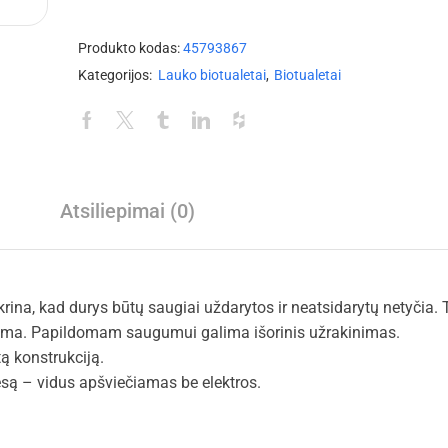
Produkto kodas:
45793867
Kategorijos:
Lauko biotualetai
,
Biotualetai
Atsiliepimai (0)
rina, kad durys būtų saugiai uždarytos ir neatsidarytų netyčia. 
jama. Papildomam saugumui galima išorinis užrakinimas.
tą konstrukciją.
iesą – vidus apšviečiamas be elektros.