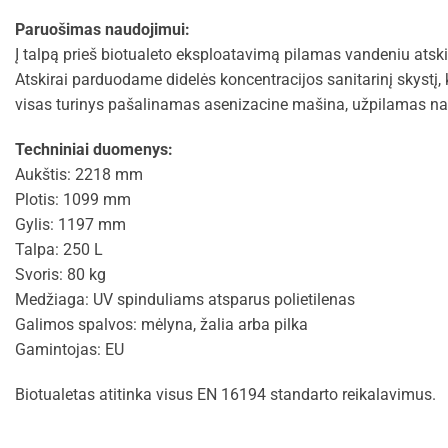
Paruošimas naudojimui:
Į talpą prieš biotualeto eksploatavimą pilamas vandeniu atskie
Atskirai parduodame didelės koncentracijos sanitarinį skystį
visas turinys pašalinamas asenizacine mašina, užpilamas nauj
Techniniai duomenys:
Aukštis: 2218 mm
Plotis: 1099 mm
Gylis: 1197 mm
Talpa: 250 L
Svoris: 80 kg
Medžiaga: UV spinduliams atsparus polietilenas
Galimos spalvos: mėlyna, žalia arba pilka
Gamintojas: EU
Biotualetas atitinka visus EN 16194 standarto reikalavimus.