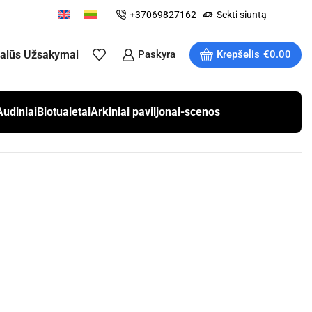
+37069827162
Sekti siuntą
ualūs Užsakymai
Paskyra
Krepšelis
€
0.00
Audiniai
Biotualetai
Arkiniai paviljonai-scenos