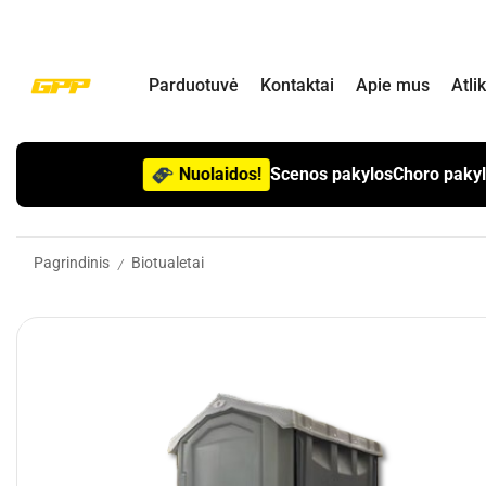
Parduotuvė
Kontaktai
Apie mus
Atli
Nuolaidos!
Scenos pakylos
Choro paky
Pagrindinis
Biotualetai
/