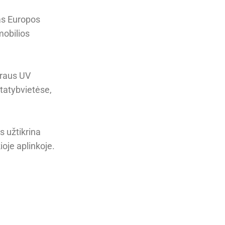
as Europos
mobilios
araus UV
statybvietėse,
s užtikrina
oje aplinkoje.