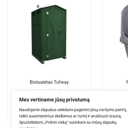
GPP Stages Podestas choro pakylai
Choro pak
1×0,5 m
€
275.08
€
5
Į krepšelį
Mes vertiname jūsų privatumą
Naudojame slapukus siekdami pagerinti jūsų naršymo patirtį,
teikti suasmenintus skelbimus ar turinį ir analizuoti srautą.
Spustelėdami „Priimti viską“ sutinkate su mūsų slapukų