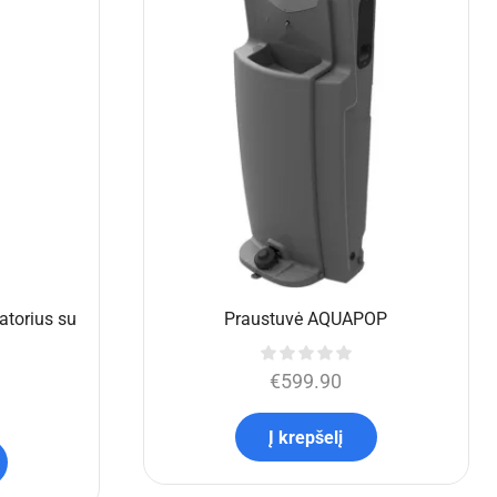
o pakylai
Dirigento pakyla 1x1m, su tvorele ir
60cm kojomis
€
474.77
Į krepšelį
i