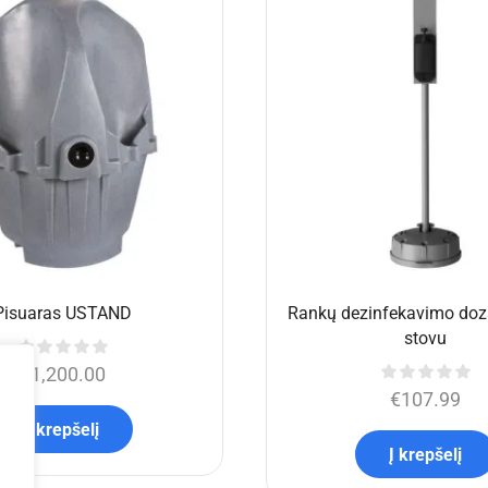
yla 6×1,5 m su tvorelėmis
GPP Stages Podestas chor
(komplektas)
2×0,5 m
,773.90
€
4,395.00
€
303.19
Į krepšelį
Į krepšelį
Jums taip pat gali patikt