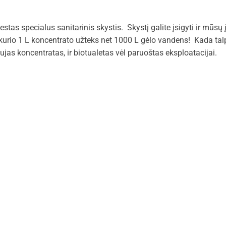
stas specialus sanitarinis skystis. Skystį galite įsigyti ir mūsų
, kurio 1 L koncentrato užteks net 1000 L gėlo vandens! Kada ta
as koncentratas, ir biotualetas vėl paruoštas eksploatacijai.