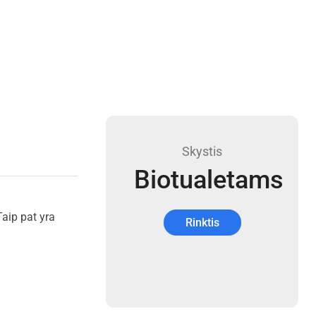
Skystis
Biotualetams
Taip pat yra
Rinktis