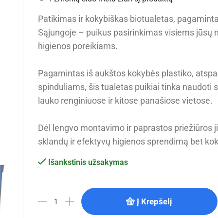
Patikimas ir kokybiškas biotualetas, pagamint
Sąjungoje – puikus pasirinkimas visiems jūsų 
higienos poreikiams.
Pagamintas iš aukštos kokybės plastiko, atsp
spinduliams, šis tualetas puikiai tinka naudoti 
lauko renginiuose ir kitose panašiose vietose.
Dėl lengvo montavimo ir paprastos priežiūros ji
sklandų ir efektyvų higienos sprendimą bet koki
Išankstinis užsakymas
Į Krepšelį