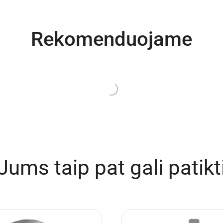
Rekomenduojame
e
Turime