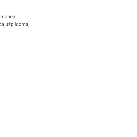
 įmonėje.
lpa užpildoma,