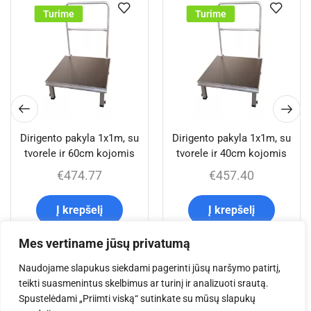
Turime
Turime
Dirigento pakyla 1x1m, su
Dirigento pakyla 1x1m, su
tvorele ir 60cm kojomis
tvorele ir 40cm kojomis
€
474.77
€
457.40
Į krepšelį
Į krepšelį
Mes vertiname jūsų privatumą
Naudojame slapukus siekdami pagerinti jūsų naršymo patirtį,
Jums taip pat gali
teikti suasmenintus skelbimus ar turinį ir analizuoti srautą.
Spustelėdami „Priimti viską“ sutinkate su mūsų slapukų