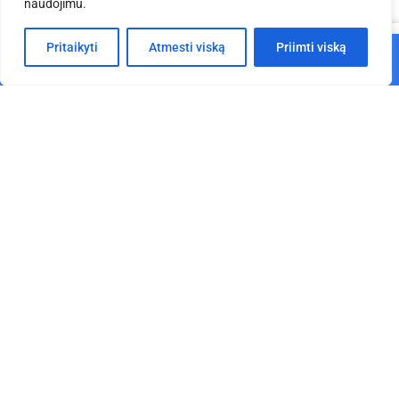
naudojimu.
patikti
0
Pritaikyti
Atmesti viską
Priimti viską
Į krepšelį
Pagrindinis
Parduotuvė
Krepšelis
Paskyra
Kabelių apsaugos tiltelis
Kabelių apsaugos tiltelis
MA”SP105″, 5-kanalų
Defender ULTRA L 2, 2+4-
kanalų
€
72.00
€
458.54
Į krepšelį