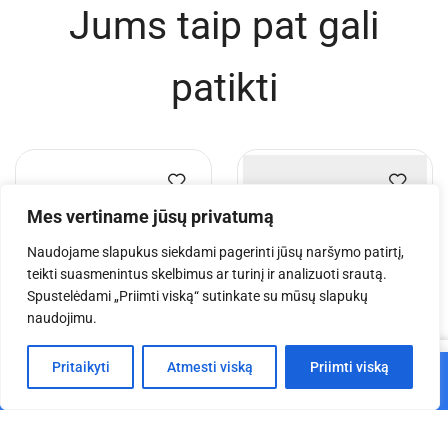
Jums taip pat gali
patikti
Mes vertiname jūsų privatumą
Naudojame slapukus siekdami pagerinti jūsų naršymo patirtį,
teikti suasmenintus skelbimus ar turinį ir analizuoti srautą.
Spustelėdami „Priimti viską“ sutinkate su mūsų slapukų
naudojimu.
0
EV Q 5x4x3 m aliuminio
EV T 4x4x2,5 m aliuminio
Pritaikyti
Atmesti viską
Priimti viską
Į krepšelį
konstrukcija
konstrukcija
Pagrindinis
Parduotuvė
Krepšelis
Paskyra
€
4,117.62
€
2,996.93