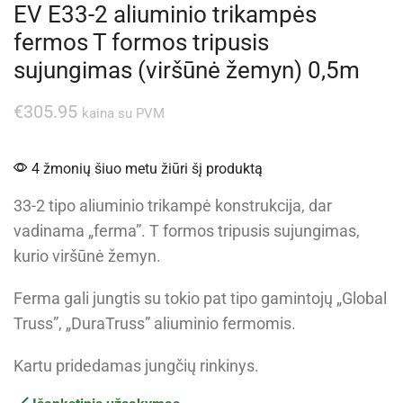
EV E33-2 aliuminio trikampės
fermos T formos tripusis
sujungimas (viršūnė žemyn) 0,5m
€
305.95
kaina su PVM
4 žmonių šiuo metu žiūri šį produktą
33-2 tipo aliuminio trikampė konstrukcija, dar
vadinama „ferma”. T formos tripusis sujungimas,
kurio viršūnė žemyn.
Ferma gali jungtis su tokio pat tipo gamintojų „Global
Truss”, „DuraTruss” aliuminio fermomis.
Kartu pridedamas jungčių rinkinys.