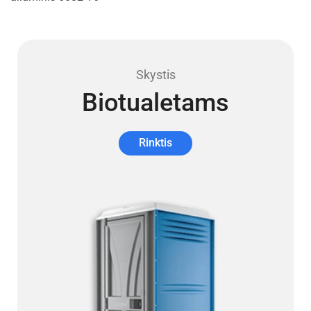
Skystis
Biotualetams
Rinktis