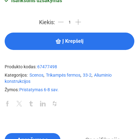
Išankstinis užsakymas
Į Krepšelį
Produkto kodas:
67477498
Kategorijos:
Scenos
,
Trikampės fermos
,
33-2
,
Aliuminio
konstrukcijos
Žymos:
Pristatymas 6-8 sav.