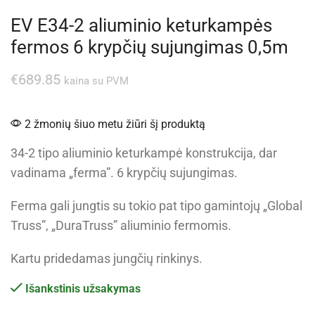
EV E34-2 aliuminio keturkampės
fermos 6 krypčių sujungimas 0,5m
€
689.85
kaina su PVM
2 žmonių šiuo metu žiūri šį produktą
34-2 tipo aliuminio keturkampė konstrukcija, dar
vadinama „ferma”. 6 krypčių sujungimas.
Ferma gali jungtis su tokio pat tipo gamintojų „Global
Truss”, „DuraTruss” aliuminio fermomis.
Kartu pridedamas jungčių rinkinys.
Išankstinis užsakymas