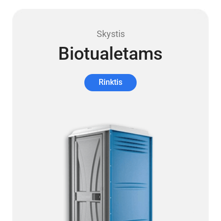
Skystis
Biotualetams
Rinktis