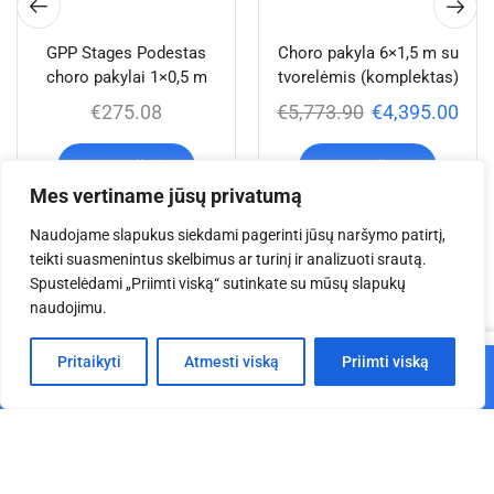
GPP Stages Podestas
Choro pakyla 6×1,5 m su
choro pakylai 1×0,5 m
tvorelėmis (komplektas)
€
275.08
€
5,773.90
€
4,395.00
Į krepšelį
Į krepšelį
Mes vertiname jūsų privatumą
Naudojame slapukus siekdami pagerinti jūsų naršymo patirtį,
teikti suasmenintus skelbimus ar turinį ir analizuoti srautą.
Jums taip pat gali
Spustelėdami „Priimti viską“ sutinkate su mūsų slapukų
naudojimu.
patikti
0
Pritaikyti
Atmesti viską
Priimti viską
Į krepšelį
Pagrindinis
Parduotuvė
Krepšelis
Paskyra