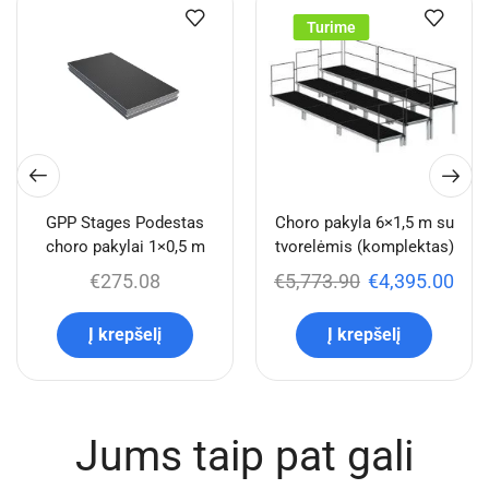
Turime
GPP Stages Podestas
Choro pakyla 6×1,5 m su
choro pakylai 1×0,5 m
tvorelėmis (komplektas)
€
275.08
€
5,773.90
€
4,395.00
Į krepšelį
Į krepšelį
Jums taip pat gali