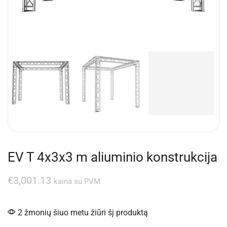
EV T 4x3x3 m aliuminio konstrukcija
€
3,001.13
kaina su PVM
2 žmonių šiuo metu žiūri šį produktą