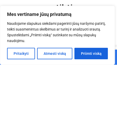
patikti
Mes vertiname jūsų privatumą
Naudojame slapukus siekdami pagerinti jūsų naršymo patirtį,
teikti suasmenintus skelbimus ar turinį ir analizuoti srautą.
Spustelėdami „Priimti viską“ sutinkate su mūsų slapukų
naudojimu.
0
Pritaikyti
Atmesti viską
Priimti viską
Į krepšelį
Pagrindinis
Parduotuvė
Krepšelis
Paskyra
EV T 3x3x2,5 m aliuminio
EV Q 4x3x2,5 m aliuminio
konstrukcija
konstrukcija
€
2,749.21
€
4,585.71
Į krepšelį
Į krepšelį