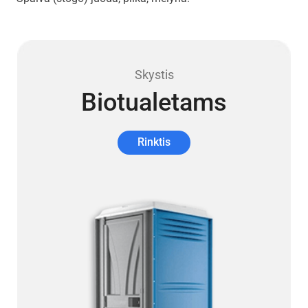
Skystis
Biotualetams
Rinktis