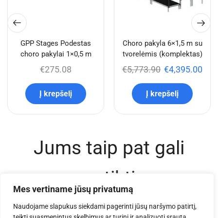
GPP Stages Podestas
Choro pakyla 6×1,5 m su
choro pakylai 1×0,5 m
tvorelėmis (komplektas)
€
275.08
€
5,773.90
€
4,395.00
Į krepšelį
Į krepšelį
Jums taip pat gali
patikti
Mes vertiname jūsų privatumą
Naudojame slapukus siekdami pagerinti jūsų naršymo patirtį,
teikti suasmenintus skelbimus ar turinį ir analizuoti srautą.