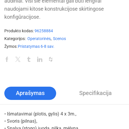
audiniai. Visi šie elementai gali būti lengvai
naudojami kitose konstrukcijose skirtingose
konfigūracijose.
Produkto kodas:
96258884
Kategorijos:
Operatorinės
,
Scenos
Žymos:
Pristatymas 6-8 sav.
Aprašymas
Specifikacija
• Išmatavimai (plotis, gylis) 4 x 3m.,
• Svoris (pilnas),
• Spalva (stogo) juoda, pilka, mėlyna.