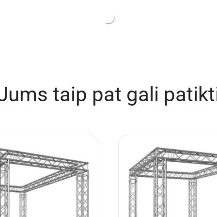
e
Turime
yla 6×1,5 m su tvorelėmis
GPP Stages Podestas chor
(komplektas)
2×0,5 m
,773.90
€
4,395.00
€
303.19
Į krepšelį
Į krepšelį