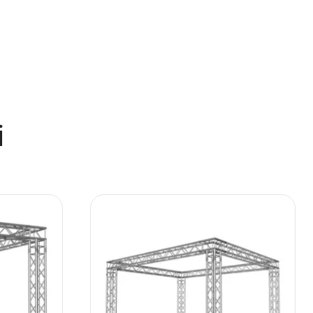
Turime
o pakylai
Dirigento pakyla 1x1m, su tvorele ir
60cm kojomis
€
474.77
Į krepšelį