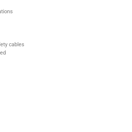
ations
ety cables
red