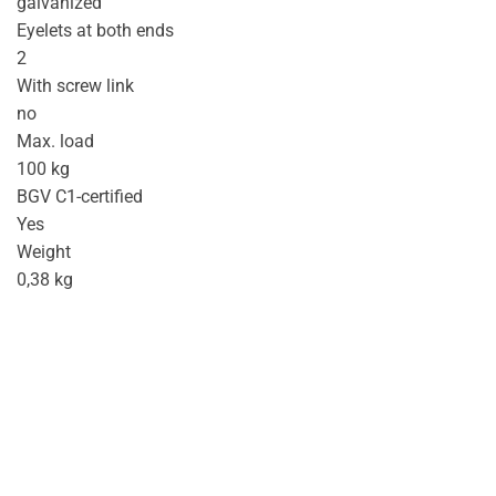
galvanized
Eyelets at both ends
2
With screw link
no
Max. load
100 kg
BGV C1-certified
Yes
Weight
0,38 kg