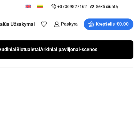
+37069827162
Sekti siuntą
ualūs Užsakymai
Paskyra
Krepšelis
€
0.00
Audiniai
Biotualetai
Arkiniai paviljonai-scenos