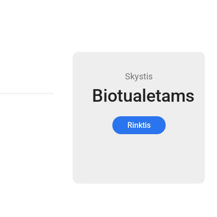
Skystis
Biotualetams
Rinktis