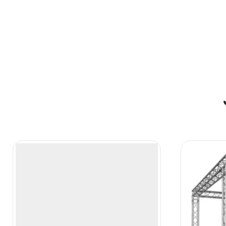
Turim
GPP Stages Podestas choro pakylai
Choro pak
1×0,5 m
€
275.08
€
5
Į krepšelį