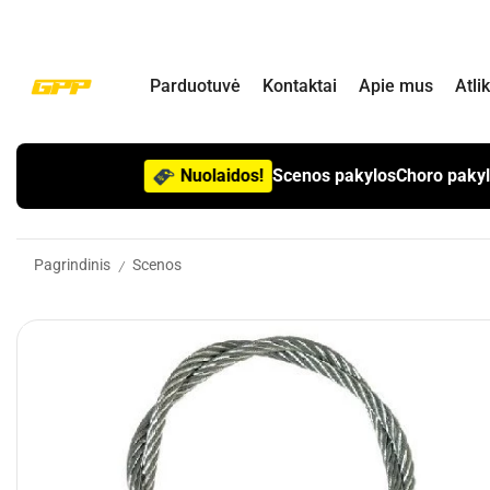
Parduotuvė
Kontaktai
Apie mus
Atli
Nuolaidos!
Scenos pakylos
Choro paky
Pagrindinis
Scenos
/