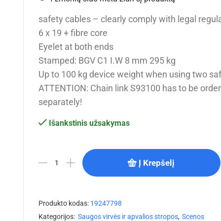
safety cables – clearly comply with legal regul
6 x 19 + fibre core
Eyelet at both ends
Stamped: BGV C1 I.W 8 mm 295 kg
Up to 100 kg device weight when using two saf
ATTENTION: Chain link S93100 has to be orde
separately!
Išankstinis užsakymas
Į Krepšelį
Produkto kodas:
19247798
Kategorijos:
Saugos virvės ir apvalios stropos
,
Scenos