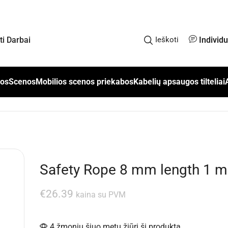
Individ
kti Darbai
Ieškoti
los
Scenos
Mobilios scenos priekabos
Kabelių apsaugos tilteliai
Safety Rope 8 mm length 1 m
€
26.39
kaina su PVM
4 žmonių šiuo metu žiūri šį produktą