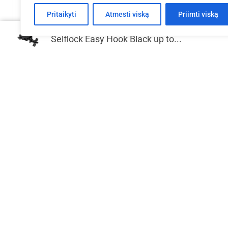
Pritaikyti
Atmesti viską
Priimti viską
Selflock Easy Hook Black up to...
EV Q 5x4x2,5 m aliuminio konstrukcija
EV Q 5x4x
€
3,919.08
Į krepšelį