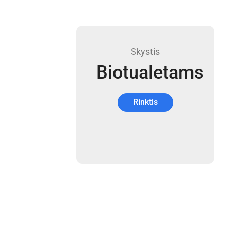
Skystis
Biotualetams
Rinktis