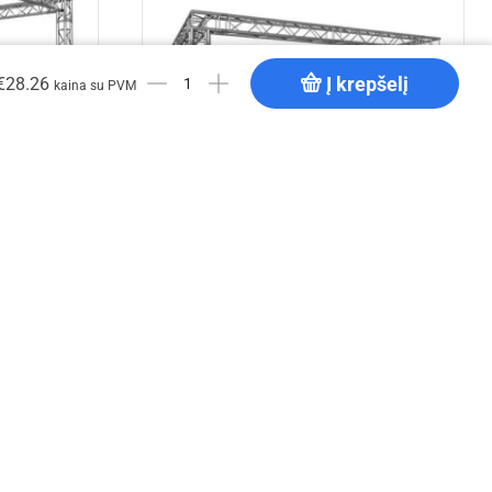
Į krepšelį
€
28.26
kaina su PVM
onstrukcija
EV Q 5x5x2,5 m aliuminio konstrukcija
€
3,402.16
Į krepšelį