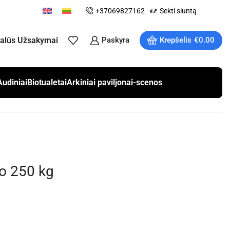
+37069827162
Sekti siuntą
ualūs Užsakymai
Paskyra
Krepšelis
€
0.00
Audiniai
Biotualetai
Arkiniai paviljonai-scenos
to 250 kg