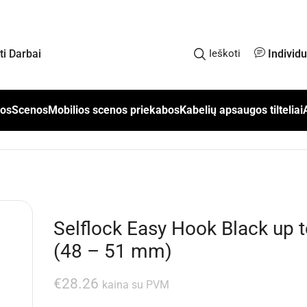
Individ
kti Darbai
Ieškoti
los
Scenos
Mobilios scenos priekabos
Kabelių apsaugos tilteliai
Selflock Easy Hook Black up 
(48 – 51 mm)
€
28.26
kaina su PVM