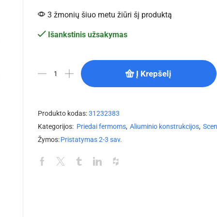
3 žmonių šiuo metu žiūri šį produktą
Išankstinis užsakymas
Į Krepšelį
Produkto kodas:
31232383
Kategorijos:
Priedai fermoms
,
Aliuminio konstrukcijos
,
Sce
Žymos:
Pristatymas 2-3 sav.