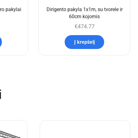
o pakylai
Dirigento pakyla 1x1m, su tvorele ir
60cm kojomis
€
474.77
Į krepšelį
i