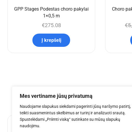
GPP Stages Podestas choro pakylai
Choro pak
1×0,5 m
€
275.08
€
5
Į krepšelį
Mes vertiname jūsų privatumą
Naudojame slapukus siekdami pagerinti jūsų naršymo patirtį,
teikti suasmenintus skelbimus ar turinį ir analizuoti srautą.
Spustelėdami „Priimti viską“ sutinkate su mūsų slapukų
naudojimu.