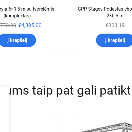
yla 6×1,5 m su tvorelėmis
GPP Stages Podestas chor
(komplektas)
2×0,5 m
,773.90
€
4,395.00
€
303.19
Į krepšelį
Į krepšelį
Jums taip pat gali patikt