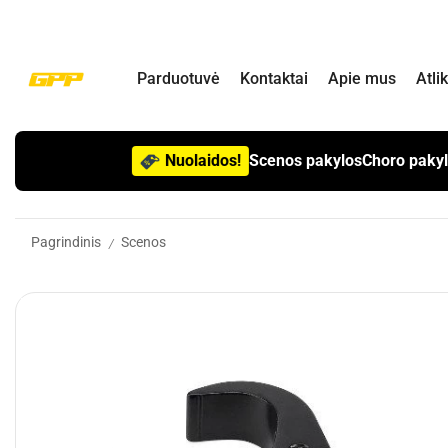
Parduotuvė
Kontaktai
Apie mus
Atli
Nuolaidos!
Scenos pakylos
Choro paky
Pagrindinis
Scenos
/