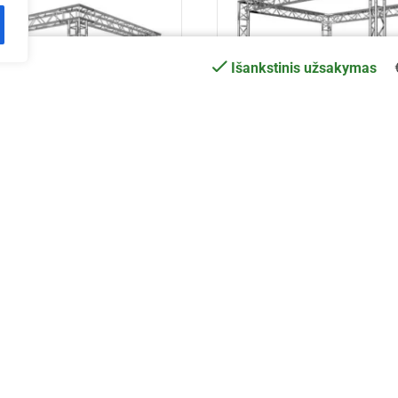
Išankstinis užsakymas
3 m aliuminio konstrukcija
EV T 4x3x3,5 m aliuminio k
€
4,117.62
€
3,120.78
Į krepšelį
Į krepšelį