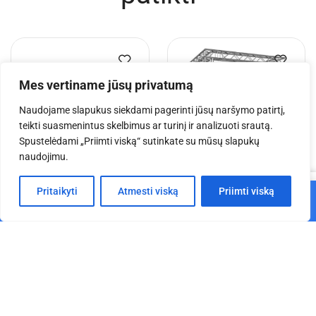
Mes vertiname jūsų privatumą
Naudojame slapukus siekdami pagerinti jūsų naršymo patirtį,
teikti suasmenintus skelbimus ar turinį ir analizuoti srautą.
Spustelėdami „Priimti viską“ sutinkate su mūsų slapukų
naudojimu.
0
EV Q 5x4x2,5 m aliuminio
EV Q 3x3x3,5 m aliuminio
Pritaikyti
Atmesti viską
Priimti viską
Į krepšelį
konstrukcija
konstrukcija
Pagrindinis
Parduotuvė
Krepšelis
Paskyra
€
3,919.08
€
3,616.73
Į krepšelį
Į krepšelį