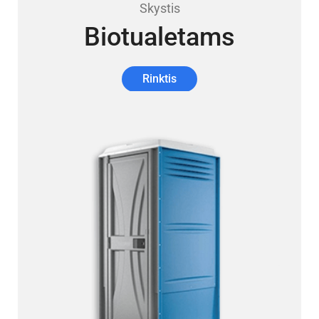
Skystis
Biotualetams
Rinktis