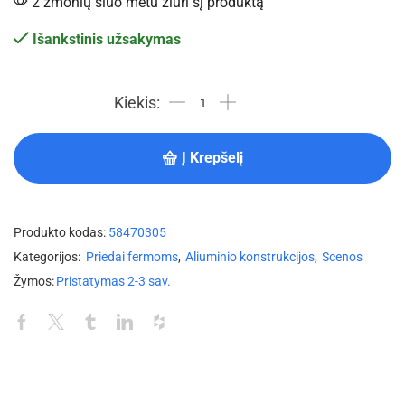
2 žmonių šiuo metu žiūri šį produktą
Išankstinis užsakymas
Į Krepšelį
Produkto kodas:
58470305
Kategorijos:
Priedai fermoms
,
Aliuminio konstrukcijos
,
Scenos
Žymos:
Pristatymas 2-3 sav.