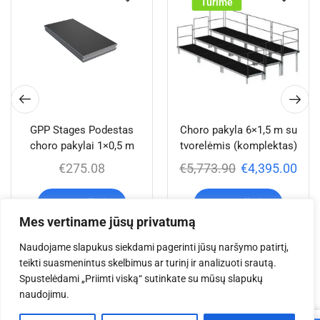
Turime
GPP Stages Podestas
Choro pakyla 6×1,5 m su
choro pakylai 1×0,5 m
tvorelėmis (komplektas)
€
275.08
€
5,773.90
€
4,395.00
Į krepšelį
Į krepšelį
Mes vertiname jūsų privatumą
Naudojame slapukus siekdami pagerinti jūsų naršymo patirtį,
teikti suasmenintus skelbimus ar turinį ir analizuoti srautą.
Jums taip pat gali
Spustelėdami „Priimti viską“ sutinkate su mūsų slapukų
naudojimu.