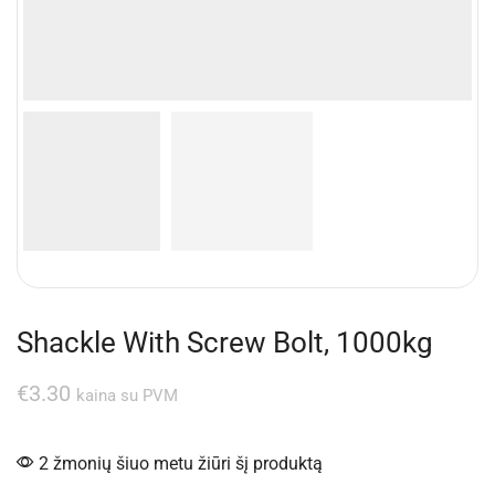
Shackle With Screw Bolt, 1000kg
€
3.30
kaina su PVM
2 žmonių šiuo metu žiūri šį produktą