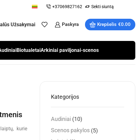
+37069827162
Sekti siuntą
ualūs Užsakymai
Paskyra
Krepšelis
€
0.00
Audiniai
Biotualetai
Arkiniai paviljonai-scenos
Kategorijos
atmenis
Audiniai
(10)
laiptų, kurie
Scenos pakylos
(5)