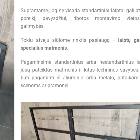
Suprantame, jog ne visada standartiniai laiptai gali ati
poreikį, pavyzdžiui, ribotos montavimo vieto
galimybės.
Tokiu atveju siūlome rinktis paslaugą
laiptų g
–
specialius matmenis
.
Pagaminsime standartinius arba nestandartinius l
jūsų pateiktus matmenis ir kitas technines savybes. 
būti pagaminti iš aliuminio arba metalo, pritaikom
scenoms ar pramonei.