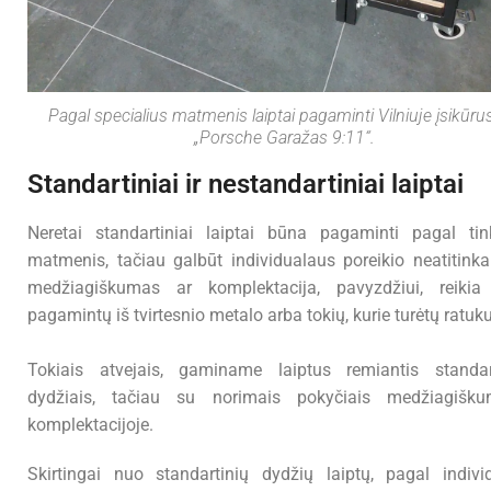
Pagal specialius matmenis laiptai pagaminti Vilniuje įsikūr
„Porsche Garažas 9:11“.
Standartiniai ir nestandartiniai laiptai
Neretai standartiniai laiptai būna pagaminti pagal ti
matmenis, tačiau galbūt individualaus poreikio neatitinka
medžiagiškumas ar komplektacija, pavyzdžiui, reikia 
pagamintų iš tvirtesnio metalo arba tokių, kurie turėtų ratuk
Tokiais atvejais, gaminame laiptus remiantis standart
dydžiais, tačiau su norimais pokyčiais medžiagišk
komplektacijoje.
Skirtingai nuo standartinių dydžių laiptų, pagal indivi