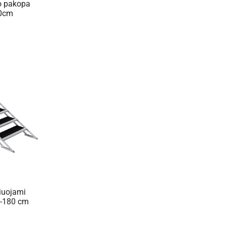
o pakopa
20cm
iuojami
0-180 cm