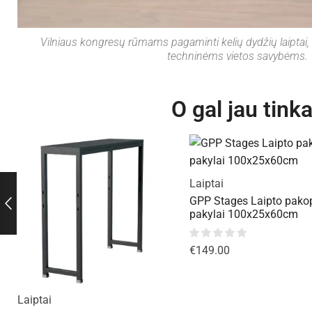
Vilniaus kongresų rūmams pagaminti kelių dydžių laiptai, 
techninėms vietos savybėms.
O gal jau tink
Laiptai
GPP Stages Laipto pako
pakylai 100x25x60cm
€
149.00
Laiptai