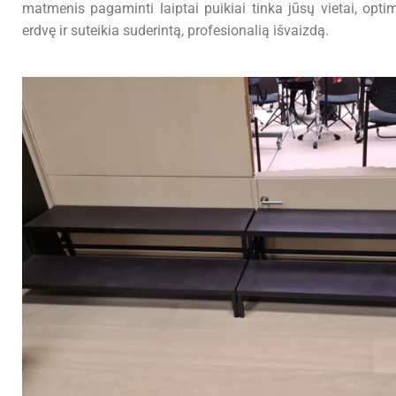
matmenis pagaminti laiptai puikiai tinka jūsų vietai, opti
erdvę ir suteikia suderintą, profesionalią išvaizdą.