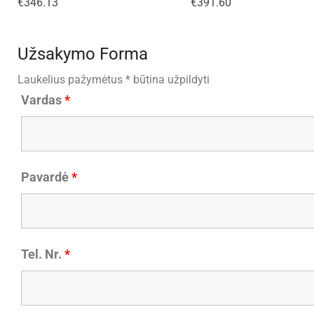
€
346.13
€
391.60
Užsakymo Forma
Laukelius pažymėtus * būtina užpildyti
Vardas
*
Pavardė
*
Tel. Nr.
*