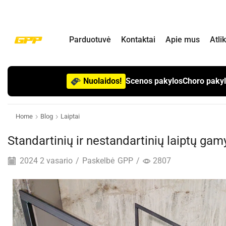
Parduotuvė
Kontaktai
Apie mus
Atli
Nuolaidos!
Scenos pakylos
Choro paky
Home
Blog
Laiptai
Standartinių ir nestandartinių laiptų gam
2024 2 vasario
/
Paskelbė
GPP
/
2807