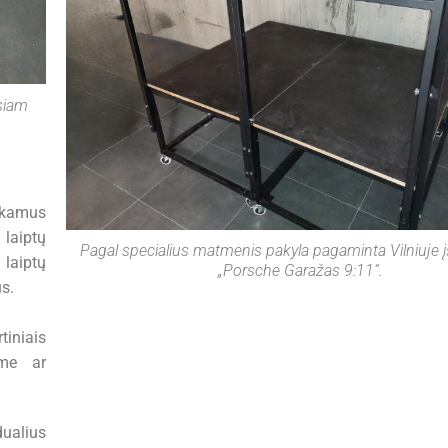
usiam
nkamus
 laiptų
Pagal specialius matmenis pakyla pagaminta Vilniuje 
laiptų
„Porsche Garažas 9:11“.
us.
iniais
ume ar
dualius