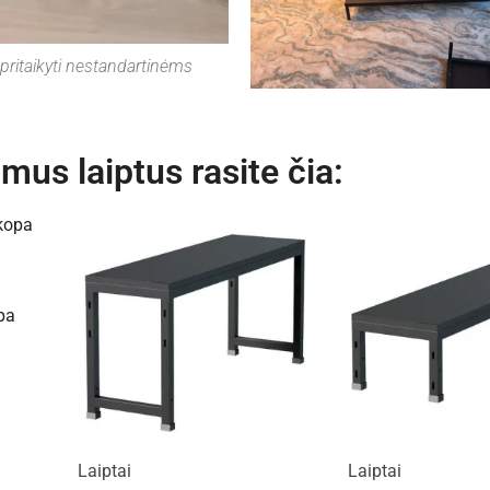
pritaikyti nestandartinėms
amus laiptus rasite čia:
pa
Laiptai
Laiptai