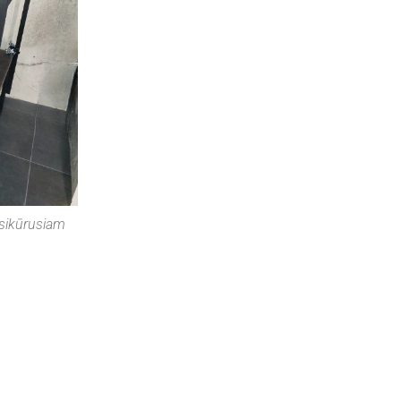
įsikūrusiam