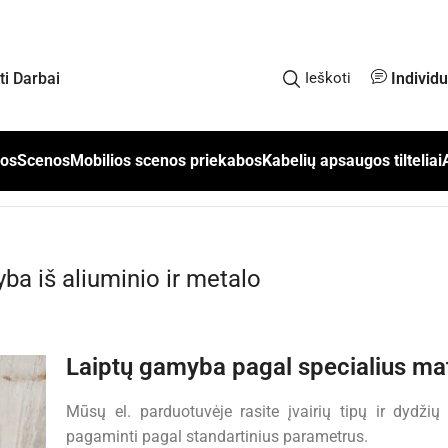
Individ
kti Darbai
Ieškoti
los
Scenos
Mobilios scenos priekabos
Kabelių apsaugos tilteliai
yba iš aliuminio ir metalo
Laiptų gamyba pagal specialius m
Mūsų el. parduotuvėje rasite įvairių tipų ir dydžių 
pagaminti pagal standartinius parametrus.