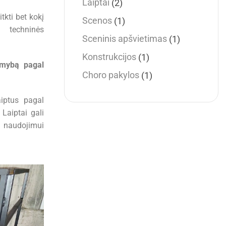
Laiptai
(2)
tkti bet kokį
Scenos
(1)
s techninės
Sceninis apšvietimas
(1)
Konstrukcijos
(1)
amybą pagal
Choro pakylos
(1)
aiptus pagal
Laiptai gali
i naudojimui