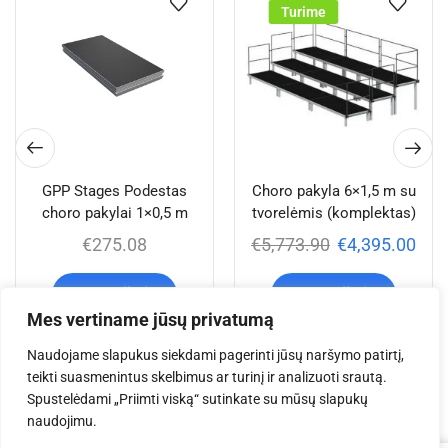
Turime
GPP Stages Podestas
Choro pakyla 6×1,5 m su
choro pakylai 1×0,5 m
tvorelėmis (komplektas)
€
275.08
€
5,773.90
€
4,395.00
Į krepšelį
Į krepšelį
Mes vertiname jūsų privatumą
Naudojame slapukus siekdami pagerinti jūsų naršymo patirtį,
teikti suasmenintus skelbimus ar turinį ir analizuoti srautą.
Jums taip pat gali
Spustelėdami „Priimti viską“ sutinkate su mūsų slapukų
naudojimu.