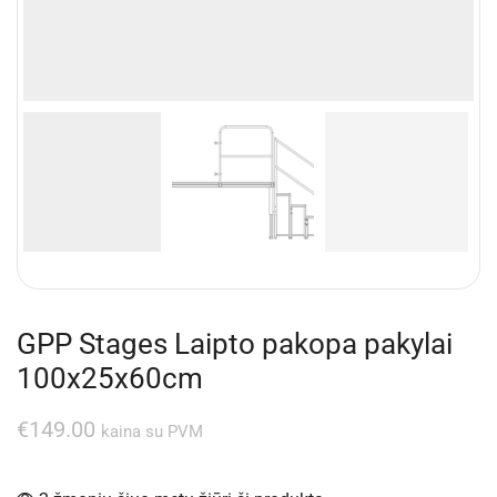
GPP Stages Laipto pakopa pakylai
100x25x60cm
€
149.00
kaina su PVM