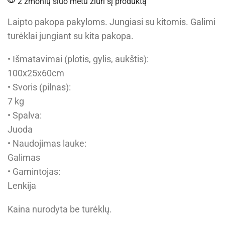
2 žmonių šiuo metu žiūri šį produktą
Laipto pakopa pakyloms. Jungiasi su kitomis. Galimi
turėklai jungiant su kita pakopa.
• Išmatavimai (plotis, gylis, aukštis):
100x25x60cm
• Svoris (pilnas):
7 kg
• Spalva:
Juoda
• Naudojimas lauke:
Galimas
• Gamintojas:
Lenkija
Kaina nurodyta be turėklų.