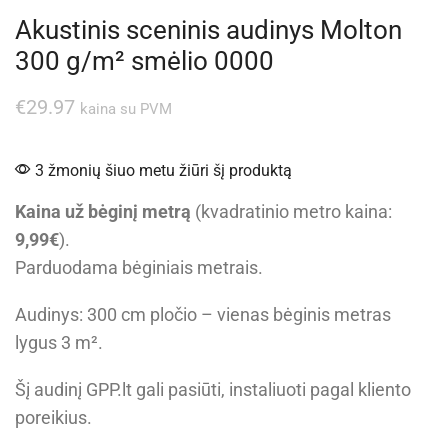
Akustinis sceninis audinys Molton
300 g/m² smėlio 0000
€
29.97
kaina su PVM
3 žmonių šiuo metu žiūri šį produktą
Kaina už bėginį metrą
(kvadratinio metro kaina:
9,99€
).
Parduodama bėginiais metrais.
Audinys: 300 cm pločio – vienas bėginis metras
lygus 3 m².
Šį audinį GPP.lt gali pasiūti, instaliuoti pagal kliento
poreikius.