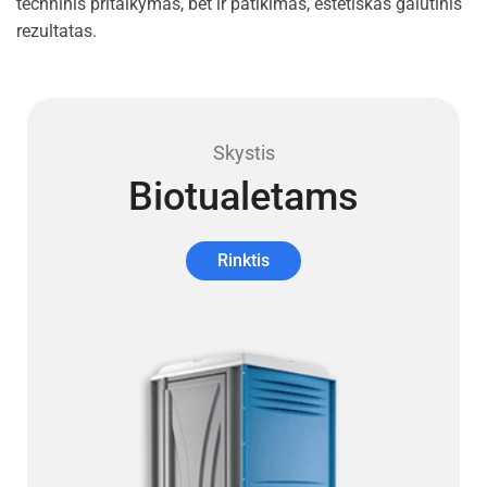
techninis pritaikymas, bet ir patikimas, estetiškas galutinis
rezultatas.
Skystis
Biotualetams
Rinktis