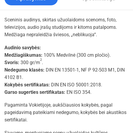
Sceninis audinys, skirtas užuolaidoms scenoms, foto,
televizijos, audio įrašų studijoms ir kitoms patalpoms.
Medžiaga nepraleidžia šviesos, „neblikuoja“.
Audinio savybės:
Medžiagiškumas:
100% Medvilnė (300 cm pločio).
2
Svoris:
300 gr/m
.
Nedegumo klasės:
DIN EN 13501-1, NF P 92-503 M1, DIN
4102 B1.
Kokybės sertifikatas:
DIN EN ISO 50001:2018.
Garso sugerties sertifikatas:
EN ISO 354.
Pagaminta Vokietijoje, aukščiausios kokybės, pagal
pageidavimą pateikiami nedegumo, kokybės bei akustikos
sertifikatai.
Siuvame, montuojame scenų užuolaidas kultūros