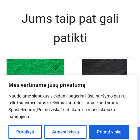
Jums taip pat gali
patikti
Mes vertiname jūsų privatumą
Naudojame slapukus siekdami pagerinti jūsų naršymo patirtį,
teikti suasmenintus skelbimus ar turinį ir analizuoti srautą.
Spustelėdami „Priimti viską“ sutinkate su mūsų slapukų
naudojimu.
Akustinis sceninis audinys
Akustinis sceninis audinys
0
Molton 300 g/m² žalias 15
Molton 300 g/m² juodas
Pritaikyti
Atmesti viską
Priimti viską
Į krepšelį
9999