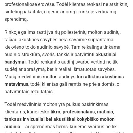
profesionaliose erdvėse. Todėl klientas renkasi ne atsitiktinį
sintetinį pakaitalą, o gerai žinomą ir rinkoje vertinamą
sprendimą.
Rinkoje galima rasti įvairių poliesterinių molton audinių,
tačiau akustinės savybės nėra savaime suprantama
kiekvieno tokio audinio savybė. Tam reikalinga tinkama
audinio struktūra, svoris, tankis ir patvirtinti
akustiniai
bandymai
. Todėl renkantis audinį svarbu vertinti ne tik
sudėtį ar aprašymą, bet ir realiai išmatuotas savybes.
Mūsų medvilninis molton audinys
turi atliktus akustinius
matavimus
, todėl klientas gali remtis ne prielaidomis, o
patvirtintais rezultatais.
Todėl medvilninis molton yra puikus pasirinkimas
klientams, kurie ieško
tikro, profesionalaus, matinio,
tankaus ir vizualiai bei akustiškai kokybiško molton
audinio
. Tai sprendimas tiems, kuriems svarbus ne tik