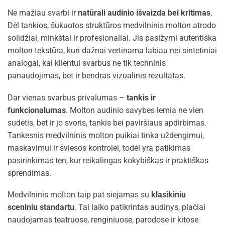
Ne mažiau svarbi ir
natūrali audinio išvaizda bei kritimas
.
Dėl tankios, šukuotos struktūros medvilninis molton atrodo
solidžiai, minkštai ir profesionaliai. Jis pasižymi autentiška
molton tekstūra, kuri dažnai vertinama labiau nei sintetiniai
analogai, kai klientui svarbus ne tik techninis
panaudojimas, bet ir bendras vizualinis rezultatas.
Dar vienas svarbus privalumas –
tankis ir
funkcionalumas
. Molton audinio savybes lemia ne vien
sudėtis, bet ir jo svoris, tankis bei paviršiaus apdirbimas.
Tankesnis medvilninis molton puikiai tinka uždengimui,
maskavimui ir šviesos kontrolei, todėl yra patikimas
pasirinkimas ten, kur reikalingas kokybiškas ir praktiškas
sprendimas.
Medvilninis molton taip pat siejamas su
klasikiniu
sceniniu standartu
. Tai laiko patikrintas audinys, plačiai
naudojamas teatruose, renginiuose, parodose ir kitose