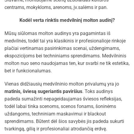
centrams, mokykloms, arenoms, įv.salėms ir pan.
Kodėl verta rinktis medvilninį molton audinį?
Mūsų siūlomas molton audinys yra pagamintas iš
medvilnės, todėl tai yra klasikinis ir profesionalioje rinkoje
plačiai vertinamas pasirinkimas scenai, uždengimams,
ekspozicijoms bei techniniams sprendimams. Medvilninis
molton nuo seno naudojamas ten, kur svarbi ne tik estetika,
bet ir funkcionalumas.
Vienas didžiausių medvilninio molton privalumų yra jo
matinis, šviesą sugeriantis paviršius
. Toks audinys
padeda sumažinti nepageidaujamas šviesos refleksijas,
todėl labai tinka scenoms, scenos fonams, šoninėms
uždangoms, techniniam maskavimui ir blackout
sprendimams. Būtent dėl šios savybės jis padeda sukurti
tvarkingą, gilią ir profesionaliai atrodančią erdvę.