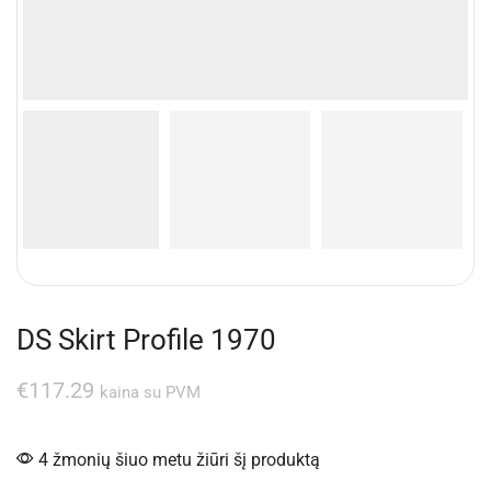
DS Skirt Profile 1970
€
117.29
kaina su PVM
4 žmonių šiuo metu žiūri šį produktą