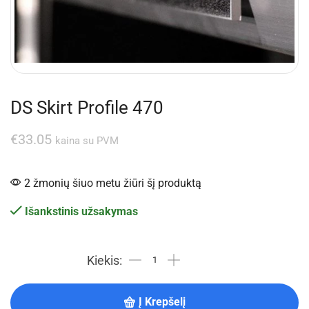
DS Skirt Profile 470
€
33.05
kaina su PVM
2 žmonių šiuo metu žiūri šį produktą
Išankstinis užsakymas
Į Krepšelį