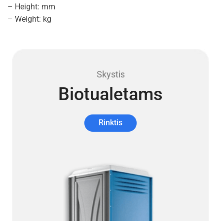
– Height: mm
– Weight: kg
Skystis
Biotualetams
Rinktis