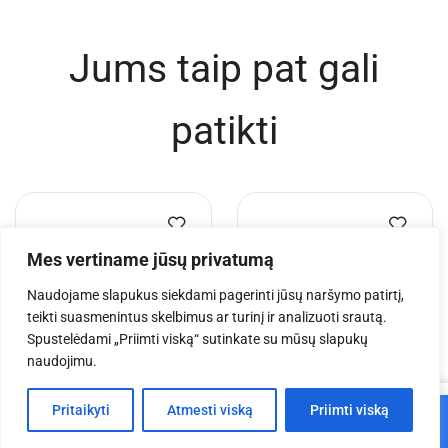
GPP Stages Podestas
Choro pakyla 6×1,5 m su
choro pakylai 1×0,5 m
tvorelėmis (komplektas)
€
275.08
€
5,773.90
€
4,395.00
Į krepšelį
Į krepšelį
Mes vertiname jūsų privatumą
Naudojame slapukus siekdami pagerinti jūsų naršymo patirtį,
teikti suasmenintus skelbimus ar turinį ir analizuoti srautą.
Jums taip pat gali
Spustelėdami „Priimti viską“ sutinkate su mūsų slapukų
naudojimu.
patikti
0
Pritaikyti
Atmesti viską
Priimti viską
Į krepšelį
Pagrindinis
Parduotuvė
Krepšelis
Paskyra