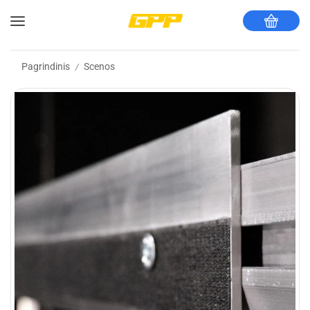
Pagrindinis
Scenos
/