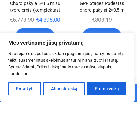
Choro pakyla 6×1,5 m su
GPP Stages Podestas
tvorelėmis (komplektas)
choro pakylai 2×0,5 m
€
5,773.90
€
4,395.00
€
303.19
Į krepšelį
Į krepšelį
Mes vertiname jūsų privatumą
Naudojame slapukus siekdami pagerinti jūsų naršymo patirtį,
teikti suasmenintus skelbimus ar turinį ir analizuoti srautą.
Jums taip pat gali
Spustelėdami „Priimti viską“ sutinkate su mūsų slapukų
naudojimu.
patikti
0
Pritaikyti
Atmesti viską
Priimti viską
Į krepšelį
Pagrindinis
Parduotuvė
Krepšelis
Paskyra