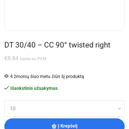
DT 30/40 – CC 90° twisted right
€
8.84
kaina su PVM
4 žmonių šiuo metu žiūri šį produktą
Išankstinis užsakymas
Į Krepšelį