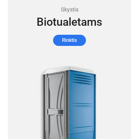
Skystis
Biotualetams
Rinktis