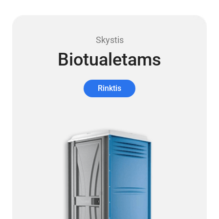
Skystis
Biotualetams
Rinktis