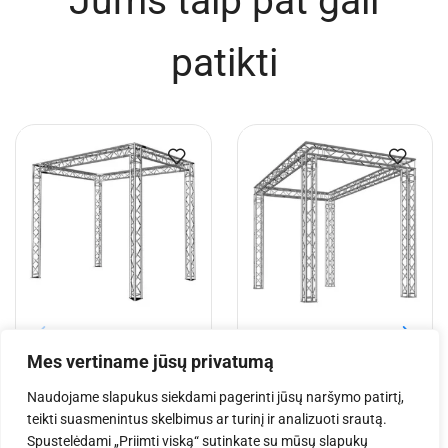
Jums taip pat gali
patikti
EV T 4x3x3,5 m aliuminio
EV Q 5x3x3,5 m aliuminio
Mes vertiname jūsų privatumą
konstrukcija
konstrukcija
Naudojame slapukus siekdami pagerinti jūsų naršymo patirtį,
€
3,120.78
€
4,084.81
teikti suasmenintus skelbimus ar turinį ir analizuoti srautą.
Spustelėdami „Priimti viską“ sutinkate su mūsų slapukų