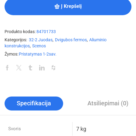
Į Krepšelį
Produkto kodas:
84701733
Kategorijos:
32-2 Juodas
,
Dvigubos fermos
,
Aliuminio
konstrukcijos
,
Scenos
Žymos:
Pristatymas 1-2sav.
Specifikacija
Atsiliepimai (0)
7 kg
Svoris