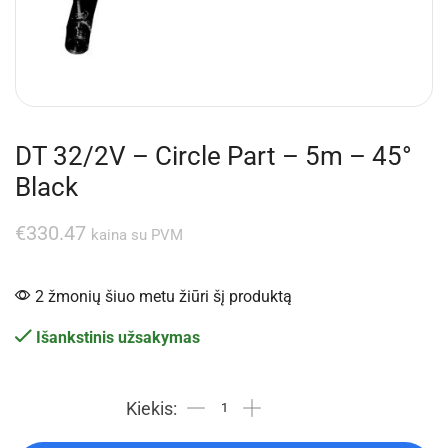
DT 32/2V – Circle Part – 5m – 45°
Black
€
330.47
kaina su PVM
2 žmonių šiuo metu žiūri šį produktą
Išankstinis užsakymas