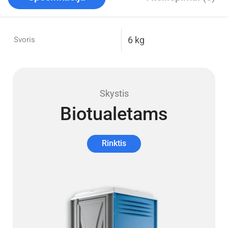
6 kg
Svoris
Skystis
Biotualetams
Rinktis