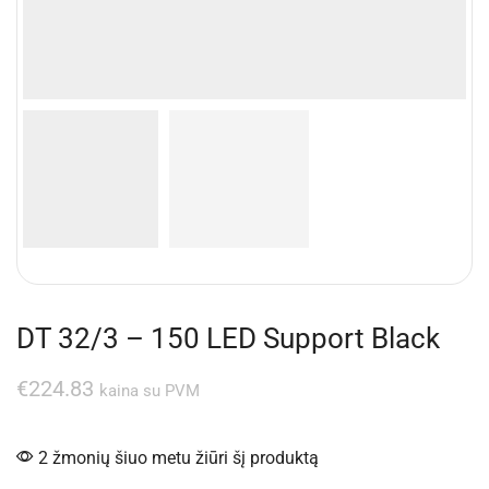
DT 32/3 – 150 LED Support Black
€
224.83
kaina su PVM
2 žmonių šiuo metu žiūri šį produktą