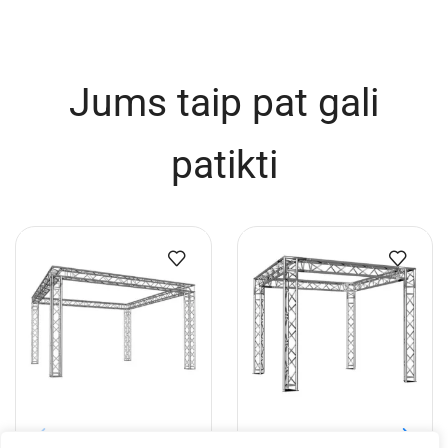
Jums taip pat gali
patikti
EV Q 5x5x3 m aliuminio
EV T 3x3x2,5 m aliuminio