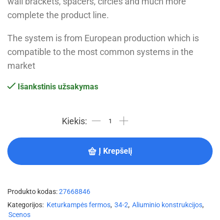
wall brackets, spacers, circles and much more
complete the product line.
The system is from European production which is
compatible to the most common systems in the
market
Išankstinis užsakymas
Į Krepšelį
Produkto kodas:
27668846
Kategorijos:
Keturkampės fermos
,
34-2
,
Aliuminio konstrukcijos
,
Scenos