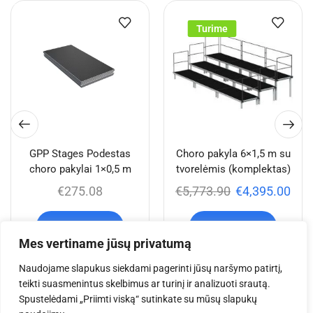
Turime
GPP Stages Podestas
Choro pakyla 6×1,5 m su
choro pakylai 1×0,5 m
tvorelėmis (komplektas)
€
275.08
€
5,773.90
€
4,395.00
Į krepšelį
Į krepšelį
Mes vertiname jūsų privatumą
Naudojame slapukus siekdami pagerinti jūsų naršymo patirtį,
teikti suasmenintus skelbimus ar turinį ir analizuoti srautą.
Jums taip pat gali
Spustelėdami „Priimti viską“ sutinkate su mūsų slapukų