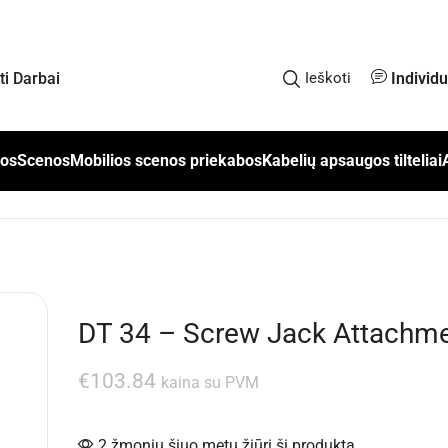
Individ
kti Darbai
Ieškoti
los
Scenos
Mobilios scenos priekabos
Kabelių apsaugos tilteliai
DT 34 – Screw Jack Attachm
€
103.84
kaina su PVM
2 žmonių šiuo metu žiūri šį produktą