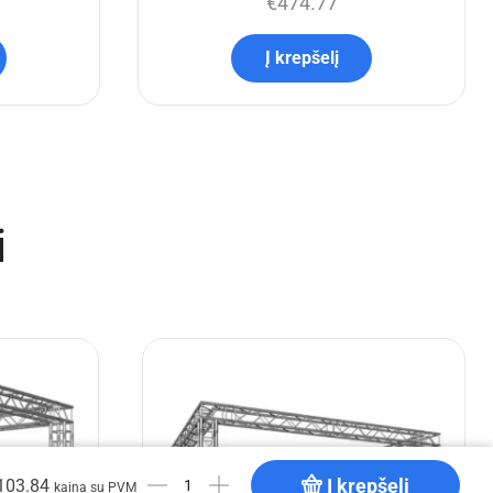
€
474.77
Į krepšelį
i
Į krepšelį
103.84
kaina su PVM