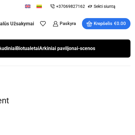
+37069827162
Sekti siuntą
ualūs Užsakymai
Paskyra
Krepšelis
€
0.00
Audiniai
Biotualetai
Arkiniai paviljonai-scenos
ent