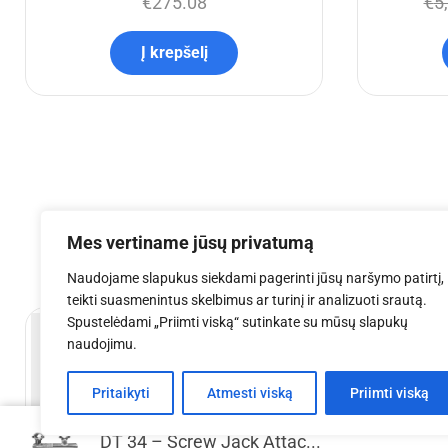
€
275.08
€
5
Į krepšelį
Mes vertiname jūsų privatumą
Naudojame slapukus siekdami pagerinti jūsų naršymo patirtį,
teikti suasmenintus skelbimus ar turinį ir analizuoti srautą.
Spustelėdami „Priimti viską“ sutinkate su mūsų slapukų
naudojimu.
Pritaikyti
Atmesti viską
Priimti viską
DT 34 – Screw Jack Attac...