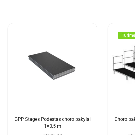
Turim
GPP Stages Podestas choro pakylai
Choro pak
1×0,5 m