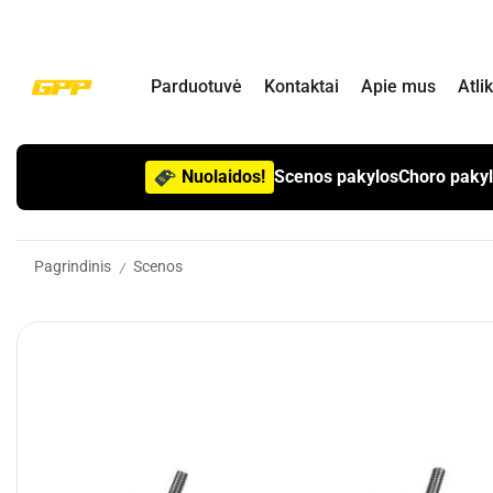
Parduotuvė
Kontaktai
Apie mus
Atli
Nuolaidos!
Scenos pakylos
Choro paky
Pagrindinis
Scenos
/