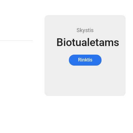
Skystis
Biotualetams
Rinktis