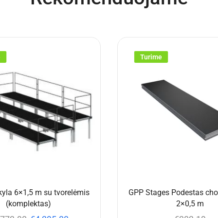
e
Turime
yla 6×1,5 m su tvorelėmis
GPP Stages Podestas chor
(komplektas)
2×0,5 m