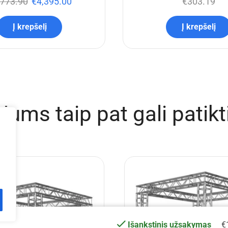
,773.90
€
4,395.00
€
303.19
Į krepšelį
Į krepšelį
Jums taip pat gali patikt
€
Išankstinis užsakymas