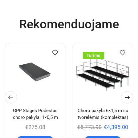
Rekomenduojame
Turime
GPP Stages Podestas
Choro pakyla 6×1,5 m su
choro pakylai 1×0,5 m
tvorelėmis (komplektas)
€
275.08
€
5,773.90
€
4,395.00