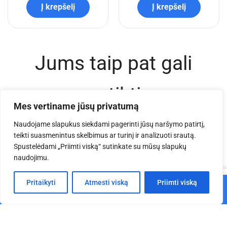
Į krepšelį
Į krepšelį
Jums taip pat gali
patikti
Mes vertiname jūsų privatumą
Naudojame slapukus siekdami pagerinti jūsų naršymo patirtį,
teikti suasmenintus skelbimus ar turinį ir analizuoti srautą.
Spustelėdami „Priimti viską“ sutinkate su mūsų slapukų
naudojimu.
0
Pritaikyti
Atmesti viską
Priimti viską
Į krepšelį
Pagrindinis
Parduotuvė
Krepšelis
Paskyra