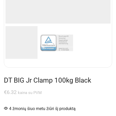
DT BIG Jr Clamp 100kg Black
€
6.32
kaina su PVM
4 žmonių šiuo metu žiūri šį produktą