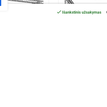
Išankstinis užsakymas
3 m aliuminio konstrukcija
EV Q 5x4x3,5 m aliuminio k
€
4,419.98
€
4,250.53
Į krepšelį
Į krepšelį