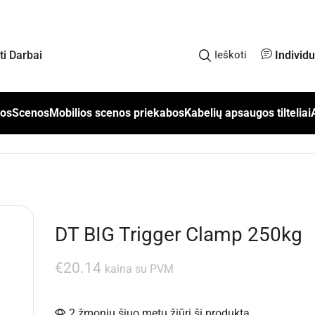
Individ
kti Darbai
Ieškoti
los
Scenos
Mobilios scenos priekabos
Kabelių apsaugos tilteliai
DT BIG Trigger Clamp 250kg
€
20.14
kaina su PVM
2 žmonių šiuo metu žiūri šį produktą