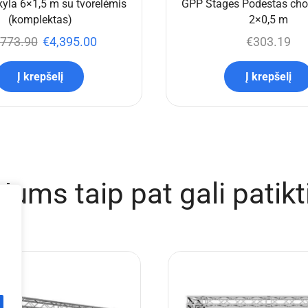
yla 6×1,5 m su tvorelėmis
GPP Stages Podestas chor
(komplektas)
2×0,5 m
,773.90
€
4,395.00
€
303.19
Į krepšelį
Į krepšelį
Jums taip pat gali patikt