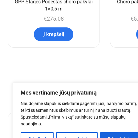
GPP Stages Podestas choro pakylai
Choro pak
1×0,5 m
€
275.08
€
5
Į krepšelį
Mes vertiname jūsų privatumą
Naudojame slapukus siekdami pagerinti jūsų naršymo patirtį,
teikti suasmenintus skelbimus ar turinį ir analizuoti srautą.
Spustelėdami „Priimti viską“ sutinkate su mūsų slapukų
naudojimu.