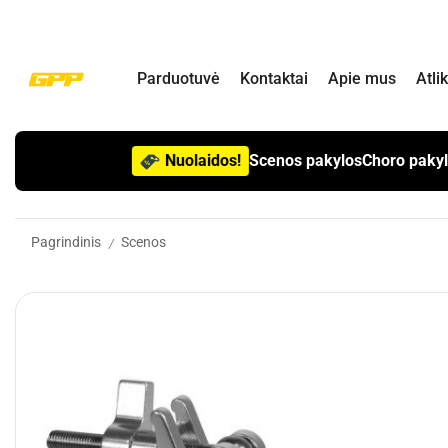
Parduotuvė
Kontaktai
Apie mus
Atli
Nuolaidos!
Scenos pakylos
Choro paky
Pagrindinis
Scenos
/