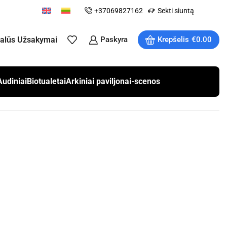
+37069827162
Sekti siuntą
ualūs Užsakymai
Paskyra
Krepšelis
€
0.00
Audiniai
Biotualetai
Arkiniai paviljonai-scenos