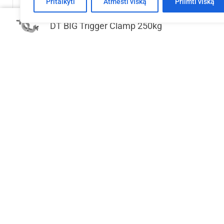
Pritaikyti
Atmesti viską
Priimti viską
DT BIG Trigger Clamp 250kg
EV T 3x3x2,5 m aliuminio konstrukcija
EV Q 5x5x
€
2,749.21
Į krepšelį