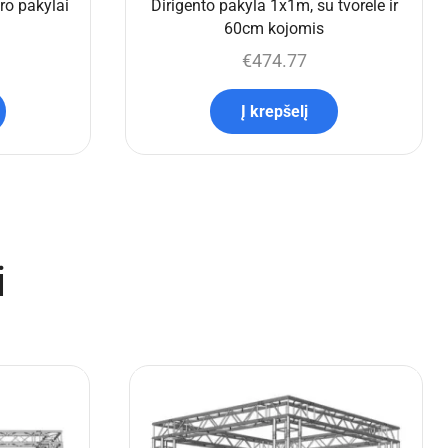
o pakylai
Dirigento pakyla 1x1m, su tvorele ir
60cm kojomis
€
474.77
Į krepšelį
i