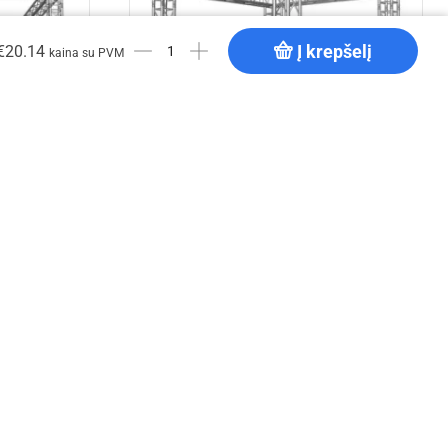
Į krepšelį
€
20.14
kaina su PVM
onstrukcija
EV Q 3x3x3 m aliuminio konstrukcija
€
3,483.83
Į krepšelį