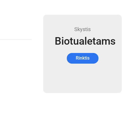
Skystis
Biotualetams
Rinktis