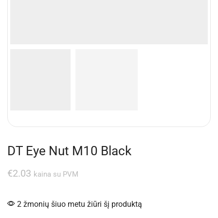
DT Eye Nut M10 Black
€
2.03
kaina su PVM
2 žmonių šiuo metu žiūri šį produktą