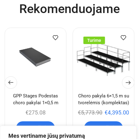
Rekomenduojame
Turime
GPP Stages Podestas
Choro pakyla 6×1,5 m su
choro pakylai 1×0,5 m
tvorelėmis (komplektas)
€
275.08
€
5,773.90
€
4,395.00
Į krepšelį
Į krepšelį
Mes vertiname jūsų privatumą