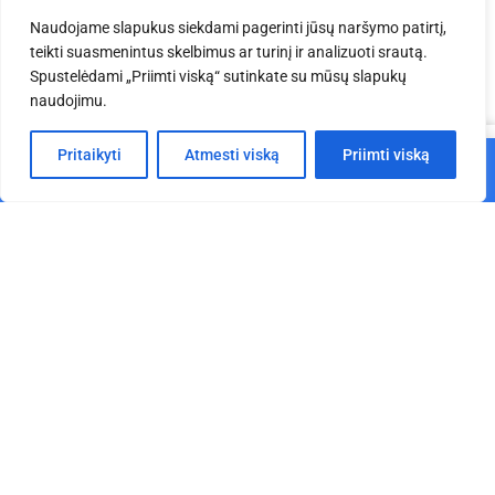
Naudojame slapukus siekdami pagerinti jūsų naršymo patirtį,
teikti suasmenintus skelbimus ar turinį ir analizuoti srautą.
Jums taip pat gali
Spustelėdami „Priimti viską“ sutinkate su mūsų slapukų
naudojimu.
patikti
0
Pritaikyti
Atmesti viską
Priimti viską
Į krepšelį
Pagrindinis
Parduotuvė
Krepšelis
Paskyra
EV T 3x3x3 m aliuminio
EV Q 3x3x3,5 m aliuminio
konstrukcija
konstrukcija