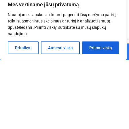
Mes vertiname jūsų privatumą
Naudojame slapukus siekdami pagerinti jūsų naršymo patirtį,
teikti suasmenintus skelbimus ar turinį ir analizuoti srautą.
Spustelėdami „Priimti viską“ sutinkate su mūsų slapukų
naudojimu.
0
Pritaikyti
Atmesti viską
Priimti viską
Į krepšelį
Pagrindinis
Parduotuvė
Krepšelis
Paskyra
EV T 4x3x3,5 m aliuminio
EV Q 3x3x2,5 m aliuminio
konstrukcija
konstrukcija
€
3,120.78
€
3,285.30
Į krepšelį
Į krepšelį