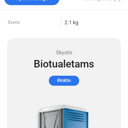
2.1 kg
Svoris
Skystis
Biotualetams
Rinktis