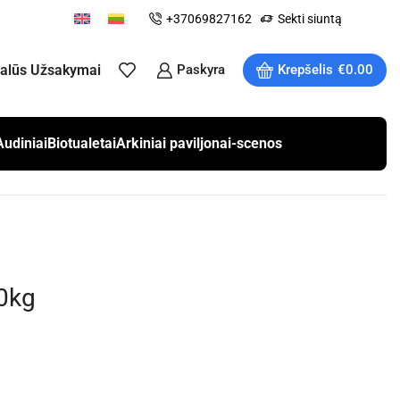
+37069827162
Sekti siuntą
ualūs Užsakymai
Paskyra
Krepšelis
€
0.00
Audiniai
Biotualetai
Arkiniai paviljonai-scenos
0kg