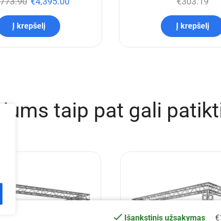
,773.90
€
4,395.00
€
303.19
Į krepšelį
Į krepšelį
Jums taip pat gali patikt
€
Išankstinis užsakymas