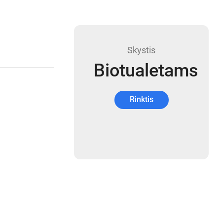
Skystis
Biotualetams
Rinktis