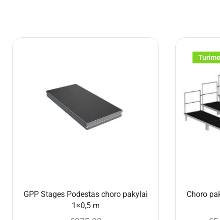
Turim
GPP Stages Podestas choro pakylai
Choro pak
1×0,5 m