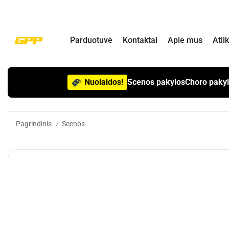
Parduotuvė
Kontaktai
Apie mus
Atli
Nuolaidos!
Scenos pakylos
Choro paky
Pagrindinis
Scenos
/