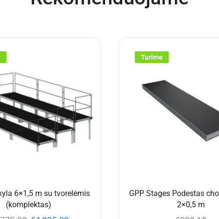
e
Turime
yla 6×1,5 m su tvorelėmis
GPP Stages Podestas chor
(komplektas)
2×0,5 m