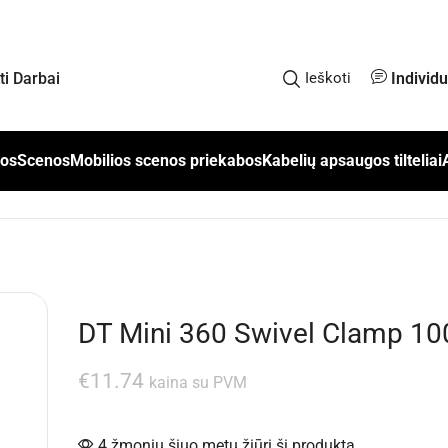
Individ
kti Darbai
Ieškoti
los
Scenos
Mobilios scenos priekabos
Kabelių apsaugos tilteliai
DT Mini 360 Swivel Clamp 10
€
11.74
kaina su PVM
4 žmonių šiuo metu žiūri šį produktą