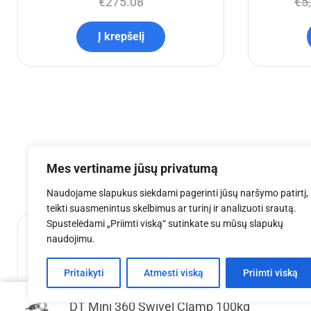
€
275.08
€
5
Į krepšelį
Mes vertiname jūsų privatumą
Naudojame slapukus siekdami pagerinti jūsų naršymo patirtį,
teikti suasmenintus skelbimus ar turinį ir analizuoti srautą.
Spustelėdami „Priimti viską“ sutinkate su mūsų slapukų
naudojimu.
Pritaikyti
Atmesti viską
Priimti viską
DT Mini 360 Swivel Clamp 100kg