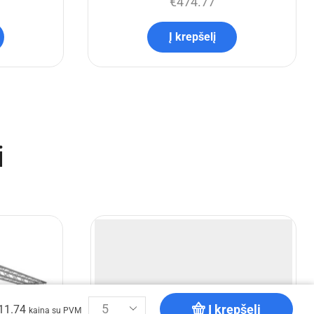
€
474.77
Į krepšelį
i
Į krepšelį
11.74
kaina su PVM