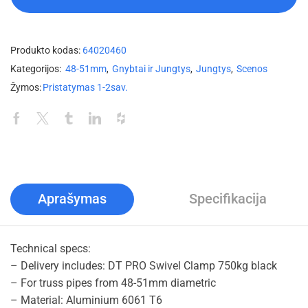
Produkto kodas:
64020460
Kategorijos:
48-51mm
,
Gnybtai ir Jungtys
,
Jungtys
,
Scenos
Žymos:
Pristatymas 1-2sav.
Aprašymas
Specifikacija
Technical specs:
– Delivery includes: DT PRO Swivel Clamp 750kg black
– For truss pipes from 48-51mm diametric
– Material: Aluminium 6061 T6