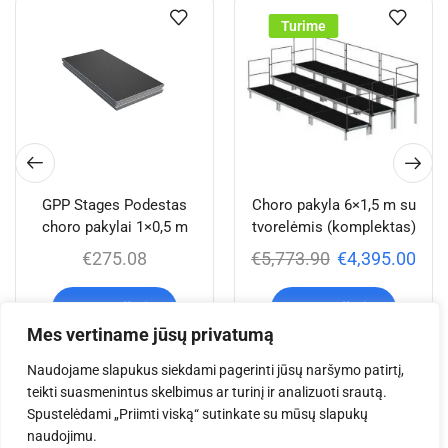
Turime
GPP Stages Podestas
Choro pakyla 6×1,5 m su
choro pakylai 1×0,5 m
tvorelėmis (komplektas)
€
275.08
€
5,773.90
€
4,395.00
Į krepšelį
Į krepšelį
Mes vertiname jūsų privatumą
Naudojame slapukus siekdami pagerinti jūsų naršymo patirtį,
teikti suasmenintus skelbimus ar turinį ir analizuoti srautą.
Jums taip pat gali
Spustelėdami „Priimti viską“ sutinkate su mūsų slapukų
naudojimu.