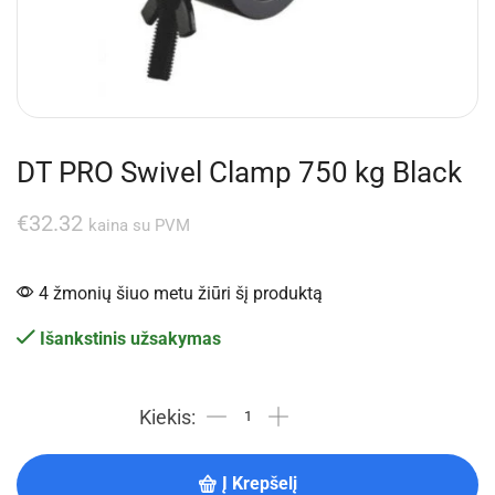
DT PRO Swivel Clamp 750 kg Black
€
32.32
kaina su PVM
4 žmonių šiuo metu žiūri šį produktą
Išankstinis užsakymas
Į Krepšelį