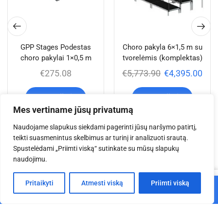
GPP Stages Podestas
Choro pakyla 6×1,5 m su
choro pakylai 1×0,5 m
tvorelėmis (komplektas)
€
275.08
€
5,773.90
€
4,395.00
Į krepšelį
Į krepšelį
Mes vertiname jūsų privatumą
Naudojame slapukus siekdami pagerinti jūsų naršymo patirtį,
teikti suasmenintus skelbimus ar turinį ir analizuoti srautą.
Jums taip pat gali
Spustelėdami „Priimti viską“ sutinkate su mūsų slapukų
naudojimu.
patikti
0
Pritaikyti
Atmesti viską
Priimti viską
Į krepšelį
Pagrindinis
Parduotuvė
Krepšelis
Paskyra