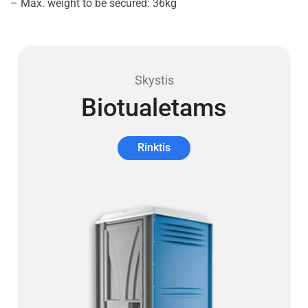
– Max. weight to be secured: 36kg
Skystis
Biotualetams
Rinktis