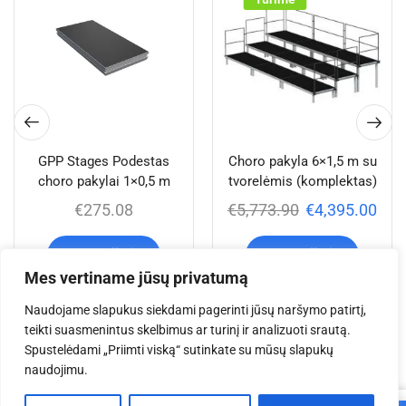
GPP Stages Podestas
Choro pakyla 6×1,5 m su
choro pakylai 1×0,5 m
tvorelėmis (komplektas)
€
275.08
€
5,773.90
€
4,395.00
Į krepšelį
Į krepšelį
Mes vertiname jūsų privatumą
Naudojame slapukus siekdami pagerinti jūsų naršymo patirtį,
teikti suasmenintus skelbimus ar turinį ir analizuoti srautą.
Jums taip pat gali
Spustelėdami „Priimti viską“ sutinkate su mūsų slapukų
naudojimu.