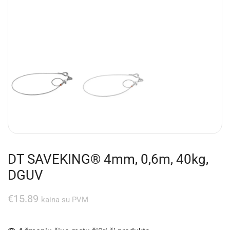
DT SAVEKING® 4mm, 0,6m, 40kg,
DGUV
€
15.89
kaina su PVM