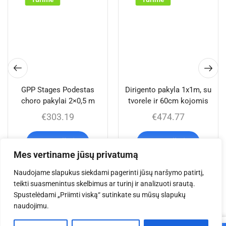
GPP Stages Podestas
Dirigento pakyla 1x1m, su
choro pakylai 2×0,5 m
tvorele ir 60cm kojomis
€
303.19
€
474.77
Į krepšelį
Į krepšelį
Mes vertiname jūsų privatumą
Naudojame slapukus siekdami pagerinti jūsų naršymo patirtį,
teikti suasmenintus skelbimus ar turinį ir analizuoti srautą.
Jums taip pat gali
Spustelėdami „Priimti viską“ sutinkate su mūsų slapukų
naudojimu.