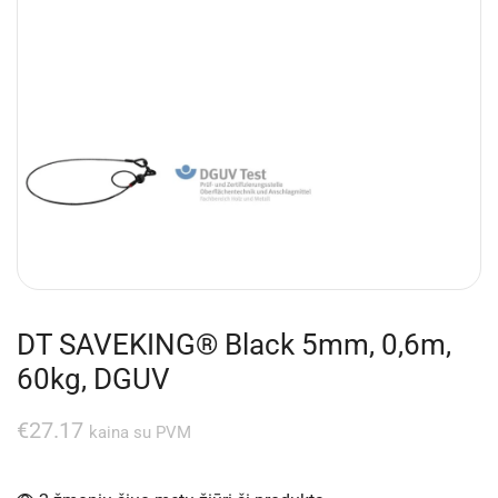
DT SAVEKING® Black 5mm, 0,6m,
60kg, DGUV
€
27.17
kaina su PVM