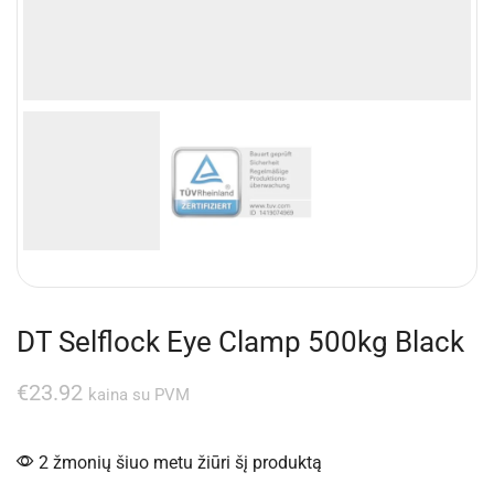
DT Selflock Eye Clamp 500kg Black
€
23.92
kaina su PVM
2 žmonių šiuo metu žiūri šį produktą