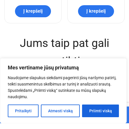
Į krepšelį
Į krepšelį
Jums taip pat gali
patikti
Mes vertiname jūsų privatumą
Naudojame slapukus siekdami pagerinti jūsų naršymo patirtį,
teikti suasmenintus skelbimus ar turinį ir analizuoti srautą.
Spustelėdami „Priimti viską“ sutinkate su mūsų slapukų
naudojimu.
0
Pritaikyti
Atmesti viską
Priimti viską
Į krepšelį
Pagrindinis
Parduotuvė
Krepšelis
Paskyra