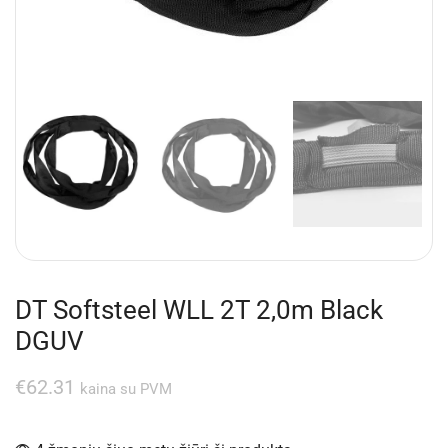
DT Softsteel WLL 2T 2,0m Black
DGUV
€
62.31
kaina su PVM