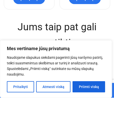
Jums taip pat gali
patikti
Mes vertiname jūsų privatumą
Naudojame slapukus siekdami pagerinti jūsų naršymo patirtį,
teikti suasmenintus skelbimus ar turinį ir analizuoti srautą.
Spustelėdami „Priimti viską“ sutinkate su mūsų slapukų
naudojimu.
0
Pritaikyti
Atmesti viską
Priimti viską
Į krepšelį
Pagrindinis
Parduotuvė
Krepšelis
Paskyra
EV Q 5x4x3,5 m aliuminio
EV Q 4x3x3 m aliuminio