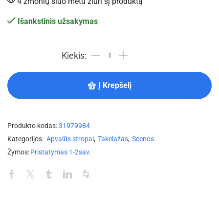
4 žmonių šiuo metu žiūri šį produktą
Išankstinis užsakymas
Į Krepšelį
Produkto kodas:
31979984
Kategorijos:
Apvalūs stropai
,
Takelažas
,
Scenos
Žymos:
Pristatymas 1-2sav.