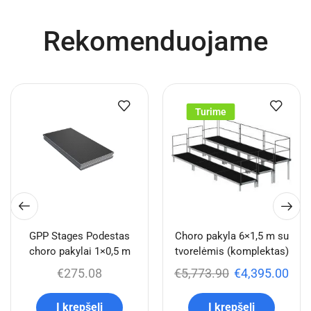
Rekomenduojame
Turime
GPP Stages Podestas
Choro pakyla 6×1,5 m su
choro pakylai 1×0,5 m
tvorelėmis (komplektas)
€
275.08
€
5,773.90
€
4,395.00
Į krepšelį
Į krepšelį