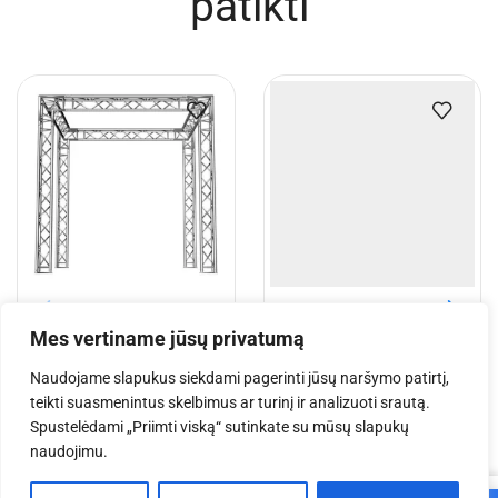
GPP Stages Podestas
Choro pakyla 6×1,5 m su
choro pakylai 1×0,5 m
tvorelėmis (komplektas)
€
275.08
€
5,773.90
€
4,395.00
Į krepšelį
Į krepšelį
Jums taip pat gali
patikti
Mes vertiname jūsų privatumą
Naudojame slapukus siekdami pagerinti jūsų naršymo patirtį,
teikti suasmenintus skelbimus ar turinį ir analizuoti srautą.
Spustelėdami „Priimti viską“ sutinkate su mūsų slapukų
naudojimu.