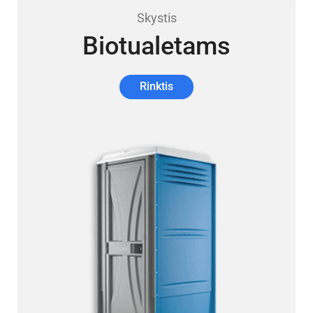
Skystis
Biotualetams
Rinktis