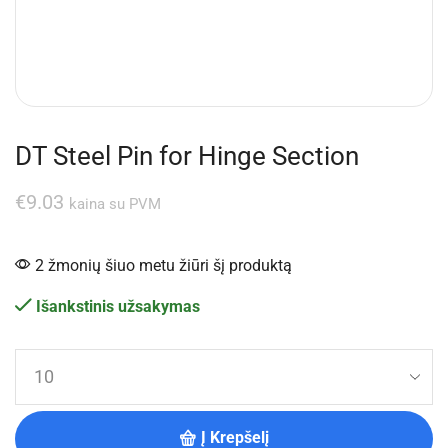
DT Steel Pin for Hinge Section
€
9.03
kaina su PVM
2 žmonių šiuo metu žiūri šį produktą
Išankstinis užsakymas
Į Krepšelį