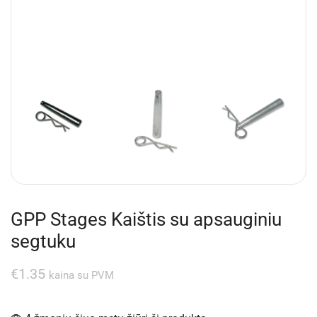
GPP Stages Kaištis su apsauginiu
segtuku
€
1.35
kaina su PVM