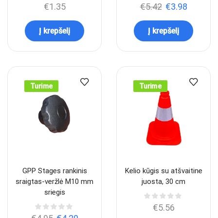
€
1.35
€
5.42
€
3.98
Į krepšelį
Į krepšelį
Turime
Turime
GPP Stages rankinis
Kelio kūgis su atšvaitine
sraigtas-veržlė M10 mm
juosta, 30 cm
sriegis
€
5.56