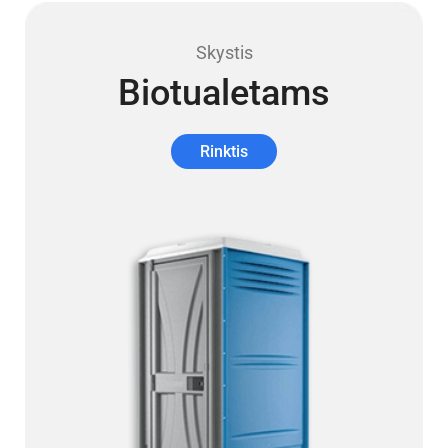
Skystis
Biotualetams
Rinktis