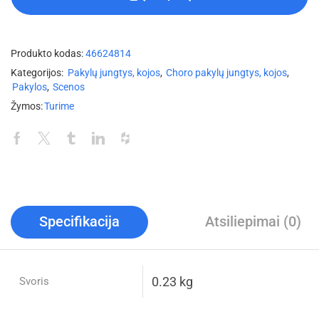
Produkto kodas:
46624814
Kategorijos:
Pakylų jungtys, kojos
,
Choro pakylų jungtys, kojos
,
Pakylos
,
Scenos
Žymos:
Turime
Specifikacija
Atsiliepimai (0)
0.23 kg
Svoris