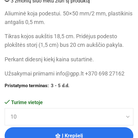
3 žmonių šiuo metu žiūri šį produktą
Aliuminė koja podestui. 50×50 mm/2 mm, plastikinis
antgalis 0,5 mm.
Tikras kojos aukštis 18,5 cm. Pridėjus podesto
plokštės storį (1,5 cm) bus 20 cm aukščio pakyla.
Perkant didesnį kiekį kaina sutartinė.
Užsakymai priimami info@gpp.lt +370 698 27162
Pristatymo terminas:
3 - 5 d.d.
Turime vietoje
Į Krepšelį