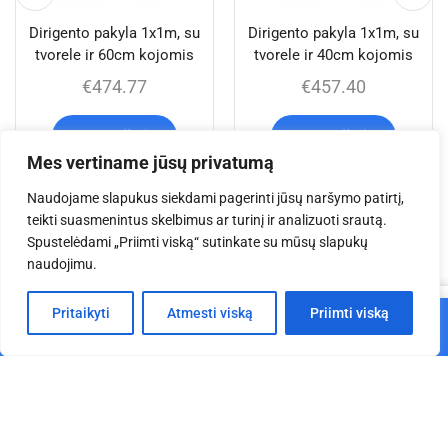
Dirigento pakyla 1x1m, su
Dirigento pakyla 1x1m, su
tvorele ir 60cm kojomis
tvorele ir 40cm kojomis
€
474.77
€
457.40
Į krepšelį
Į krepšelį
Mes vertiname jūsų privatumą
Naudojame slapukus siekdami pagerinti jūsų naršymo patirtį,
teikti suasmenintus skelbimus ar turinį ir analizuoti srautą.
Jums taip pat gali
Spustelėdami „Priimti viską“ sutinkate su mūsų slapukų
naudojimu.
patikti
0
Pritaikyti
Atmesti viską
Priimti viską
Į krepšelį
Pagrindinis
Parduotuvė
Krepšelis
Paskyra