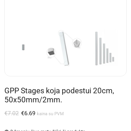
GPP Stages koja podestui 20cm,
50x50mm/2mm.
€
7.02
€
6.69
kaina su PVM