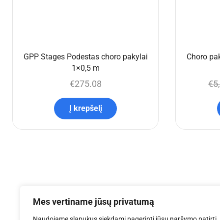
GPP Stages Podestas choro pakylai
Choro pak
1×0,5 m
€
275.08
€
5
Į krepšelį
Mes vertiname jūsų privatumą
Naudojame slapukus siekdami pagerinti jūsų naršymo patirtį,