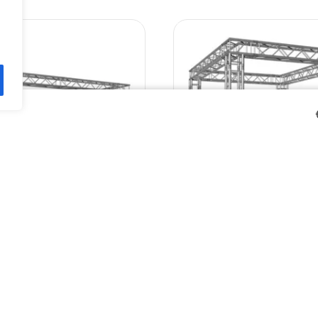
,5 m aliuminio konstrukcija
EV Q 4x3x3 m aliuminio ko
€
3,402.16
€
3,649.55