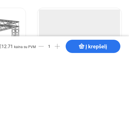
Į krepšelį
€
12.71
kaina su PVM
nstrukcija
EV T 4x4x2,5 m aliuminio konstrukcija
€
2,996.93