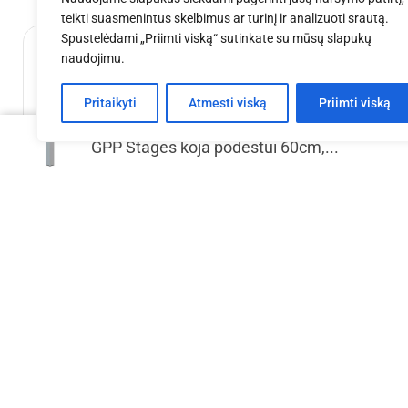
teikti suasmenintus skelbimus ar turinį ir analizuoti srautą.
Spustelėdami „Priimti viską“ sutinkate su mūsų slapukų
naudojimu.
Pritaikyti
Atmesti viską
Priimti viską
GPP Stages koja podestui 60cm,...
EV T 3x3x3,5 m aliuminio konstrukcija
EV Q 5x5x2
€
2,996.93