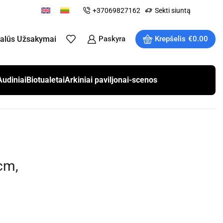
+37069827162
Sekti siuntą
ualūs Užsakymai
Paskyra
Krepšelis
€
0.00
Audiniai
Biotualetai
Arkiniai paviljonai-scenos
cm,