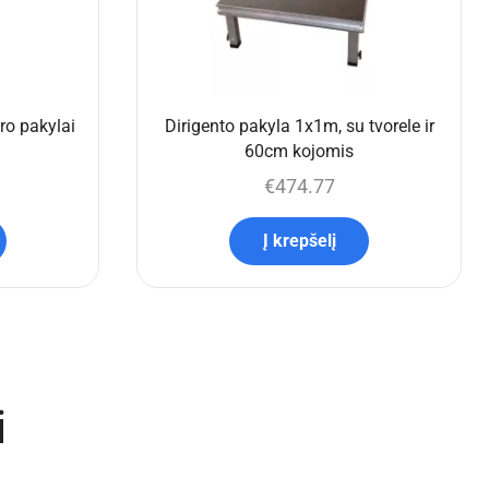
o pakylai
Dirigento pakyla 1x1m, su tvorele ir
60cm kojomis
€
474.77
Į krepšelį
i