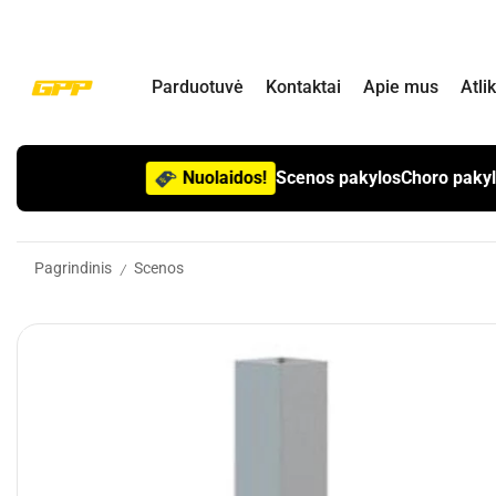
Parduotuvė
Kontaktai
Apie mus
Atli
Nuolaidos!
Scenos pakylos
Choro paky
Pagrindinis
Scenos
/