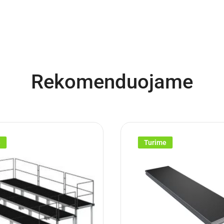
Rekomenduojame
e
Turime