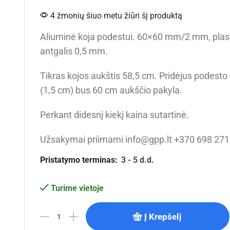
4 žmonių šiuo metu žiūri šį produktą
Aliuminė koja podestui. 60×60 mm/2 mm, plast
antgalis 0,5 mm.
Tikras kojos aukštis 58,5 cm. Pridėjus podesto 
(1,5 cm) bus 60 cm aukščio pakyla.
Perkant didesnį kiekį kaina sutartinė.
Užsakymai priimami info@gpp.lt +370 698 27
Pristatymo terminas:
3 - 5 d.d.
Turime vietoje
Į Krepšelį