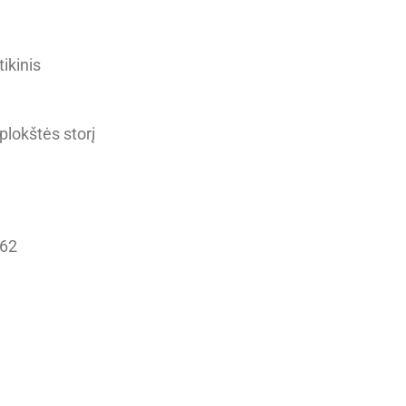
ikinis
plokštės storį
162