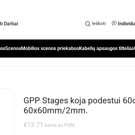
Individ
kti Darbai
Ieškoti
los
Scenos
Mobilios scenos priekabos
Kabelių apsaugos tilteliai
GPP Stages koja podestui 60
60x60mm/2mm.
€
12.71
kaina su PVM