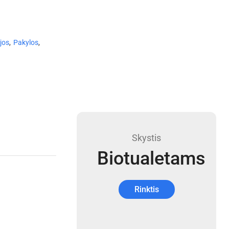
jos
,
Pakylos
,
Skystis
Biotualetams
Rinktis