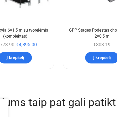
yla 6×1,5 m su tvorelėmis
GPP Stages Podestas chor
(komplektas)
2×0,5 m
,773.90
€
4,395.00
€
303.19
Į krepšelį
Į krepšelį
Jums taip pat gali patikt