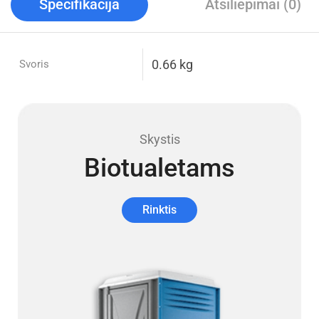
Specifikacija
Atsiliepimai (0)
0.66 kg
Svoris
Skystis
Biotualetams
Rinktis