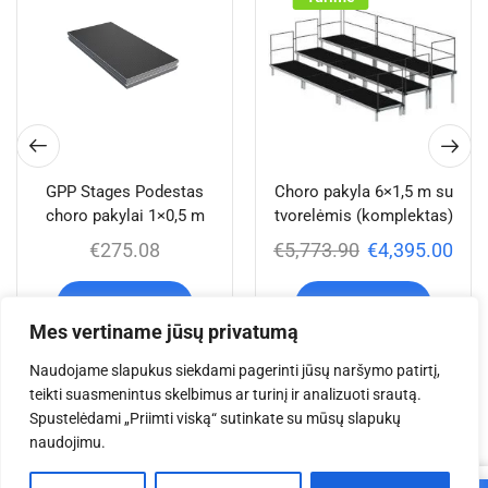
GPP Stages Podestas
Choro pakyla 6×1,5 m su
choro pakylai 1×0,5 m
tvorelėmis (komplektas)
€
275.08
€
5,773.90
€
4,395.00
Į krepšelį
Į krepšelį
Mes vertiname jūsų privatumą
Naudojame slapukus siekdami pagerinti jūsų naršymo patirtį,
teikti suasmenintus skelbimus ar turinį ir analizuoti srautą.
Jums taip pat gali
Spustelėdami „Priimti viską“ sutinkate su mūsų slapukų
naudojimu.