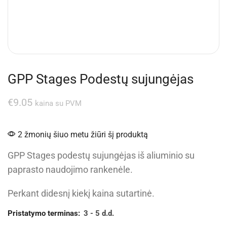
GPP Stages Podestų sujungėjas
€
9.05
kaina su PVM
2 žmonių šiuo metu žiūri šį produktą
GPP Stages podestų sujungėjas iš aliuminio su
paprasto naudojimo rankenėle.
Perkant didesnį kiekį kaina sutartinė.
Pristatymo terminas:
3 - 5 d.d.