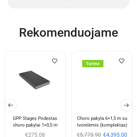
Rekomenduojame
Turime
GPP Stages Podestas
Choro pakyla 6×1,5 m su
choro pakylai 1×0,5 m
tvorelėmis (komplektas)
€
275.08
€
5,773.90
€
4,395.00