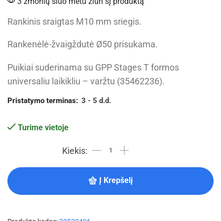
3 žmonių šiuo metu žiūri šį produktą
Rankinis sraigtas M10 mm sriegis.
Rankenėlė-žvaigždutė Ø50 prisukama.
Puikiai suderinama su GPP Stages T formos
universaliu laikikliu – varžtu (35462236).
Pristatymo terminas:
3 - 5 d.d.
Turime vietoje
Į Krepšelį