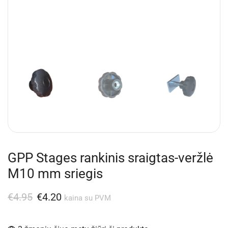
GPP Stages rankinis sraigtas-veržlė
M10 mm sriegis
€
4.95
€
4.20
kaina su PVM