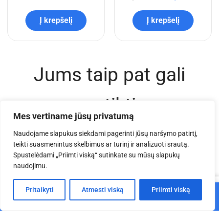
Į krepšelį
Į krepšelį
Jums taip pat gali
patikti
Mes vertiname jūsų privatumą
Naudojame slapukus siekdami pagerinti jūsų naršymo patirtį,
teikti suasmenintus skelbimus ar turinį ir analizuoti srautą.
Spustelėdami „Priimti viską“ sutinkate su mūsų slapukų
naudojimu.
0
Pritaikyti
Atmesti viską
Priimti viską
Į krepšelį
Pagrindinis
Parduotuvė
Krepšelis
Paskyra