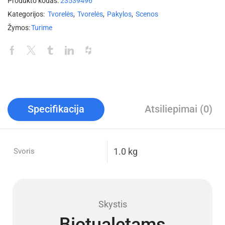
Produkto kodas:
23539496
Kategorijos:
Tvorelės
,
Tvorelės
,
Pakylos
,
Scenos
Žymos:
Turime
Specifikacija
Atsiliepimai (0)
1.0 kg
Svoris
Skystis
Biotualetams