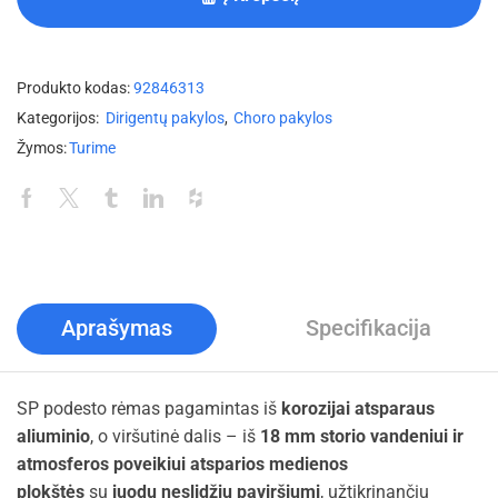
Produkto kodas:
92846313
Kategorijos:
Dirigentų pakylos
,
Choro pakylos
Žymos:
Turime
Aprašymas
Specifikacija
SP podesto rėmas pagamintas iš
korozijai atsparaus
aliuminio
, o viršutinė dalis – iš
18 mm storio vandeniui ir
atmosferos poveikiui atsparios medienos
plokštės
su
juodu neslidžiu paviršiumi
, užtikrinančiu