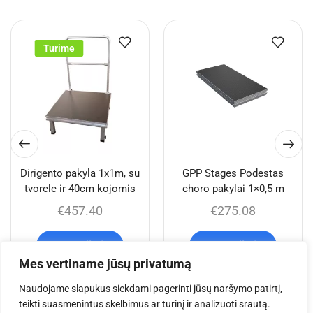
Turime
Dirigento pakyla 1x1m, su
GPP Stages Podestas
tvorele ir 40cm kojomis
choro pakylai 1×0,5 m
€
457.40
€
275.08
Į krepšelį
Į krepšelį
Mes vertiname jūsų privatumą
Naudojame slapukus siekdami pagerinti jūsų naršymo patirtį,
teikti suasmenintus skelbimus ar turinį ir analizuoti srautą.