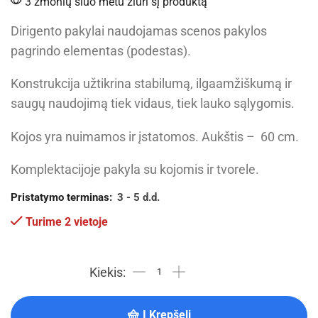
3 žmonių šiuo metu žiūri šį produktą
Dirigento pakylai naudojamas scenos pakylos
pagrindo elementas (podestas).
Konstrukcija užtikrina stabilumą, ilgaamžiškumą ir
saugų naudojimą tiek vidaus, tiek lauko sąlygomis.
Kojos yra nuimamos ir įstatomos. Aukštis – 60 cm.
Komplektacijoje pakyla su kojomis ir tvorele.
Pristatymo terminas:
3 - 5 d.d.
Turime 2 vietoje
Į Krepšelį