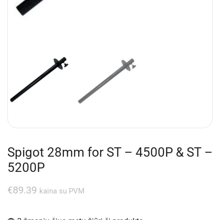
Spigot 28mm for ST – 4500P & ST –
5200P
€
89.39
kaina su PVM