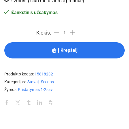
2 žmonių šiuo metu žiūri šį produktą
Išankstinis užsakymas
Į Krepšelį
Produkto kodas:
15818232
Kategorijos:
Stovai
,
Scenos
Žymos:
Pristatymas 1-2sav.