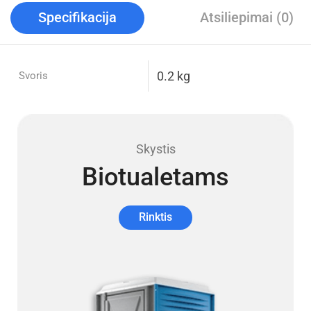
Specifikacija
Atsiliepimai (0)
0.2 kg
Svoris
Skystis
Biotualetams
Rinktis