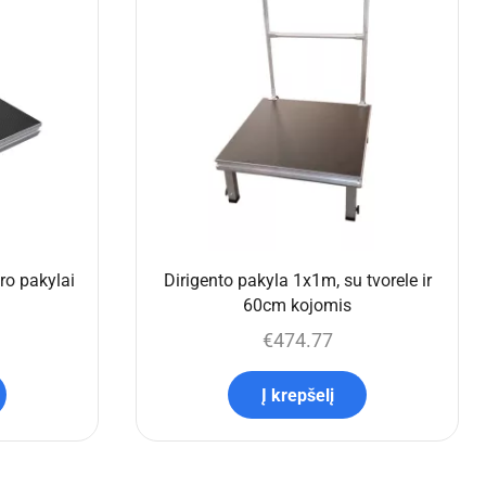
o pakylai
Dirigento pakyla 1x1m, su tvorele ir
60cm kojomis
€
474.77
Į krepšelį