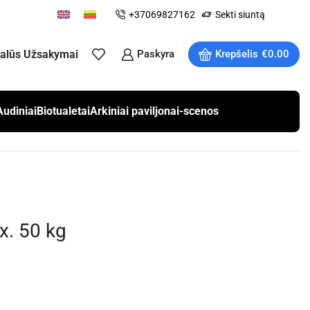
+37069827162
Sekti siuntą
ualūs Užsakymai
Paskyra
Krepšelis
€
0.00
Audiniai
Biotualetai
Arkiniai paviljonai-scenos
x. 50 kg