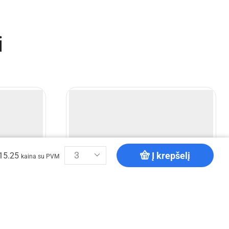
i
Į krepšelį
15.25
kaina su PVM