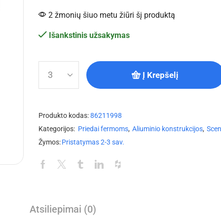
2 žmonių šiuo metu žiūri šį produktą
Išankstinis užsakymas
Į Krepšelį
Produkto kodas:
86211998
Kategorijos:
Priedai fermoms
,
Aliuminio konstrukcijos
,
Sce
Žymos:
Pristatymas 2-3 sav.
Atsiliepimai (0)