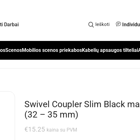
Individ
kti Darbai
Ieškoti
los
Scenos
Mobilios scenos priekabos
Kabelių apsaugos tilteliai
Swivel Coupler Slim Black ma
(32 – 35 mm)
€
15.25
kaina su PVM