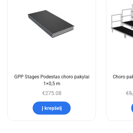
GPP Stages Podestas choro pakylai
Choro pak
1×0,5 m
€
275.08
€
5
Į krepšelį