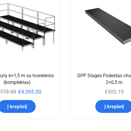
yla 6×1,5 m su tvorelėmis
GPP Stages Podestas chor
(komplektas)
2×0,5 m
,773.90
€
4,395.00
€
303.19
Į krepšelį
Į krepšelį