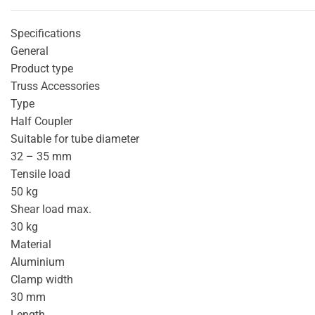
Specifications
General
Product type
Truss Accessories
Type
Half Coupler
Suitable for tube diameter
32 – 35 mm
Tensile load
50 kg
Shear load max.
30 kg
Material
Aluminium
Clamp width
30 mm
Length