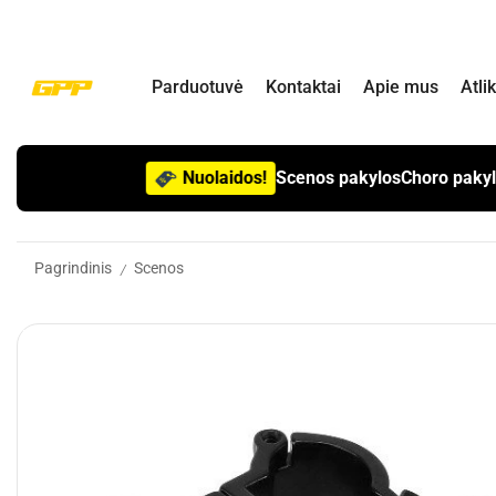
Parduotuvė
Kontaktai
Apie mus
Atli
Nuolaidos!
Scenos pakylos
Choro paky
Pagrindinis
Scenos
/